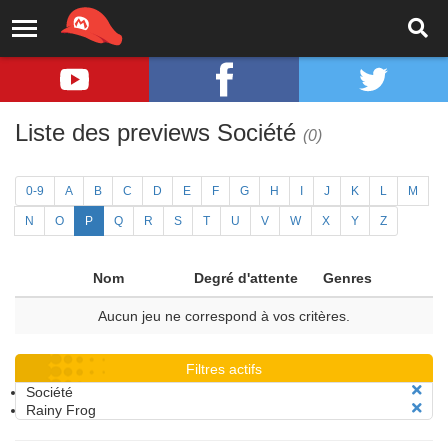
Liste des previews Société
(0)
0-9
A
B
C
D
E
F
G
H
I
J
K
L
M
N
O
P
Q
R
S
T
U
V
W
X
Y
Z
Nom
Degré d'attente
Genres
Aucun jeu ne correspond à vos critères.
Filtres actifs
Société
Rainy Frog