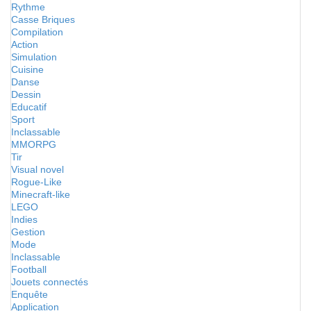
Rythme
Casse Briques
Compilation
Action
Simulation
Cuisine
Danse
Dessin
Educatif
Sport
Inclassable
MMORPG
Tir
Visual novel
Rogue-Like
Minecraft-like
LEGO
Indies
Gestion
Mode
Inclassable
Football
Jouets connectés
Enquête
Application