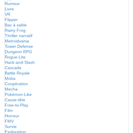
Rumeur
Livre
VR
Flipper
Bac à sable
Rainy Frog
Thriller narratif
Metroidvania
Tower Defense
Dungeon RPG
Rogue-Lite
Hack-and-Slash
Cascade
Battle Royale
Moba
Coopération
Mecha
Pokémon-Like
Casse-tête
Free-to-Play
Film
Horreur
FMV
Survie
Exploration