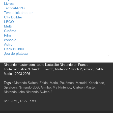
Livres
Tactical-RPG
Twin-stick shooter
City Builder
LEGO
Multi
Cinéma
Film
console
Autre
Deck Builder
Jeu de plateau
Nintendo-master.com, toute l'actualité Nintendo en France
Toute l'actualité Nintendo : Switch, Nintendo Switch 2, amiibo, Zelda,
Mario - 2003-2026
Tags :
Nintendo Switch
,
Zelda
,
Mario
,
Pokémon
,
Metroid
,
Xenoblade
,
Splatoon
,
Nintendo 3DS
,
Amiibo
,
My Nintendo
,
Cartoon Master
,
Nintendo Labo
Nintendo Switch 2
RSS Actu
,
RSS Tests