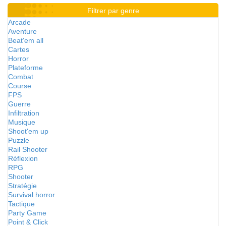
Filtrer par genre
Arcade
Aventure
Beat'em all
Cartes
Horror
Plateforme
Combat
Course
FPS
Guerre
Infiltration
Musique
Shoot'em up
Puzzle
Rail Shooter
Réflexion
RPG
Shooter
Stratégie
Survival horror
Tactique
Party Game
Point & Click