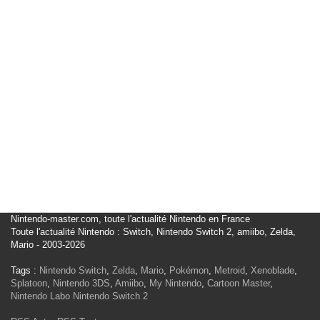
Nintendo-master.com, toute l'actualité Nintendo en France
Toute l'actualité Nintendo : Switch, Nintendo Switch 2, amiibo, Zelda,
Mario - 2003-2026
Tags :
Nintendo Switch
,
Zelda
,
Mario
,
Pokémon
,
Metroid
,
Xenoblade
,
Splatoon
,
Nintendo 3DS
,
Amiibo
,
My Nintendo
,
Cartoon Master
,
Nintendo Labo
Nintendo Switch 2