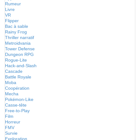
Rumeur
Livre
VR
Flipper
Bac à sable
Rainy Frog
Thriller narratif
Metroidvania
Tower Defense
Dungeon RPG
Rogue-Lite
Hack-and-Slash
Cascade
Battle Royale
Moba
Coopération
Mecha
Pokémon-Like
Casse-tête
Free-to-Play
Film
Horreur
FMV
Survie
Exploration