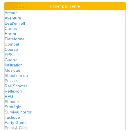
Filtrer par genre
Arcade
Aventure
Beat'em all
Cartes
Horror
Plateforme
Combat
Course
FPS
Guerre
Infiltration
Musique
Shoot'em up
Puzzle
Rail Shooter
Réflexion
RPG
Shooter
Stratégie
Survival horror
Tactique
Party Game
Point & Click