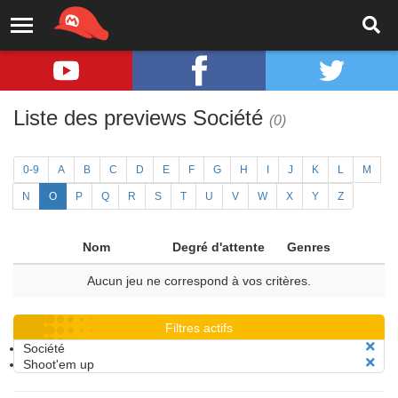
Liste des previews Société
(0)
0-9
A
B
C
D
E
F
G
H
I
J
K
L
M
N
O
P
Q
R
S
T
U
V
W
X
Y
Z
Nom
Degré d'attente
Genres
Aucun jeu ne correspond à vos critères.
Filtres actifs
Société
Shoot'em up