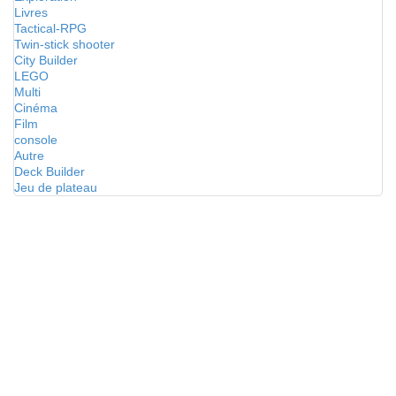
Livres
Tactical-RPG
Twin-stick shooter
City Builder
LEGO
Multi
Cinéma
Film
console
Autre
Deck Builder
Jeu de plateau