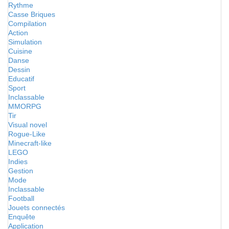
Rythme
Casse Briques
Compilation
Action
Simulation
Cuisine
Danse
Dessin
Educatif
Sport
Inclassable
MMORPG
Tir
Visual novel
Rogue-Like
Minecraft-like
LEGO
Indies
Gestion
Mode
Inclassable
Football
Jouets connectés
Enquête
Application