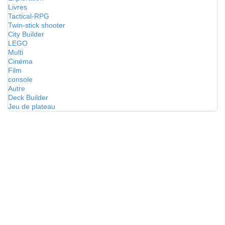
Livres
Tactical-RPG
Twin-stick shooter
City Builder
LEGO
Multi
Cinéma
Film
console
Autre
Deck Builder
Jeu de plateau