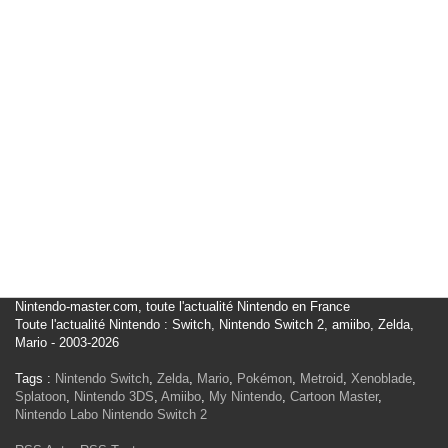
Nintendo-master.com, toute l'actualité Nintendo en France
Toute l'actualité Nintendo : Switch, Nintendo Switch 2, amiibo, Zelda,
Mario - 2003-2026
Tags :
Nintendo Switch
,
Zelda
,
Mario
,
Pokémon
,
Metroid
,
Xenoblade
,
Splatoon
,
Nintendo 3DS
,
Amiibo
,
My Nintendo
,
Cartoon Master
,
Nintendo Labo
Nintendo Switch 2