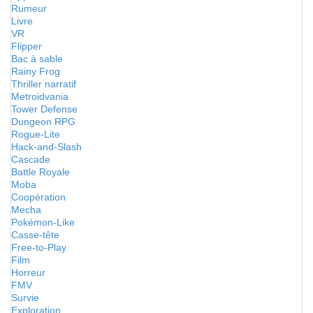
Rumeur
Livre
VR
Flipper
Bac à sable
Rainy Frog
Thriller narratif
Metroidvania
Tower Defense
Dungeon RPG
Rogue-Lite
Hack-and-Slash
Cascade
Battle Royale
Moba
Coopération
Mecha
Pokémon-Like
Casse-tête
Free-to-Play
Film
Horreur
FMV
Survie
Exploration