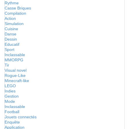
Rythme
Casse Briques
Compilation
Action
Simulation
Cuisine
Danse
Dessin
Educatif
Sport
Inclassable
MMORPG
Tir
Visual novel
Rogue-Like
Minecraft-like
LEGO
Indies
Gestion
Mode
Inclassable
Football
Jouets connectés
Enquête
Application