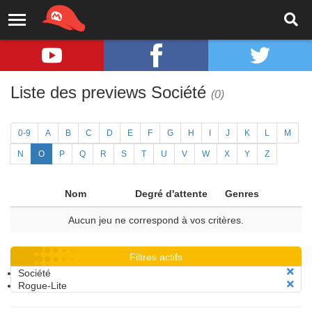
Liste des previews Société
(0)
0-9
A
B
C
D
E
F
G
H
I
J
K
L
M
N
O
P
Q
R
S
T
U
V
W
X
Y
Z
Nom
Degré d'attente
Genres
Aucun jeu ne correspond à vos critères.
Filtres actifs
Société
Rogue-Lite