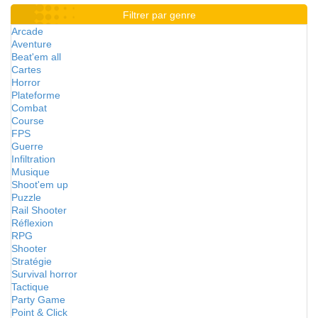
Filtrer par genre
Arcade
Aventure
Beat'em all
Cartes
Horror
Plateforme
Combat
Course
FPS
Guerre
Infiltration
Musique
Shoot'em up
Puzzle
Rail Shooter
Réflexion
RPG
Shooter
Stratégie
Survival horror
Tactique
Party Game
Point & Click