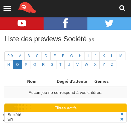
Liste des previews Société
(0)
0-9
A
B
C
D
E
F
G
H
I
J
K
L
M
N
O
P
Q
R
S
T
U
V
W
X
Y
Z
Nom
Degré d'attente
Genres
Aucun jeu ne correspond à vos critères.
Filtres actifs
Société
VR