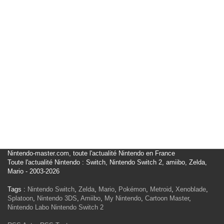
Nintendo-master.com, toute l'actualité Nintendo en France
Toute l'actualité Nintendo : Switch, Nintendo Switch 2, amiibo, Zelda,
Mario - 2003-2026
Tags :
Nintendo Switch
,
Zelda
,
Mario
,
Pokémon
,
Metroid
,
Xenoblade
,
Splatoon
,
Nintendo 3DS
,
Amiibo
,
My Nintendo
,
Cartoon Master
,
Nintendo Labo
Nintendo Switch 2