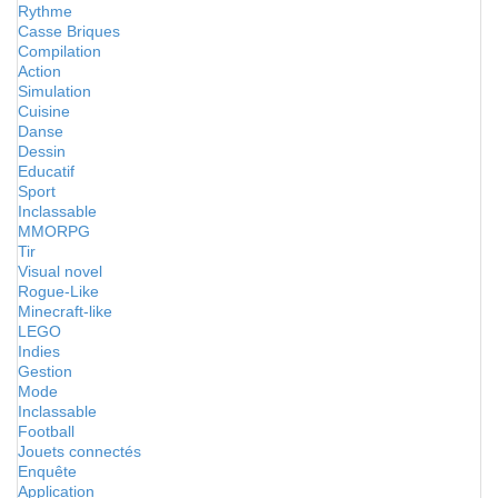
Rythme
Casse Briques
Compilation
Action
Simulation
Cuisine
Danse
Dessin
Educatif
Sport
Inclassable
MMORPG
Tir
Visual novel
Rogue-Like
Minecraft-like
LEGO
Indies
Gestion
Mode
Inclassable
Football
Jouets connectés
Enquête
Application