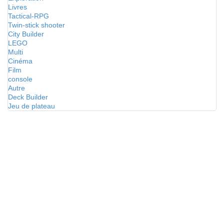
Livres
Tactical-RPG
Twin-stick shooter
City Builder
LEGO
Multi
Cinéma
Film
console
Autre
Deck Builder
Jeu de plateau