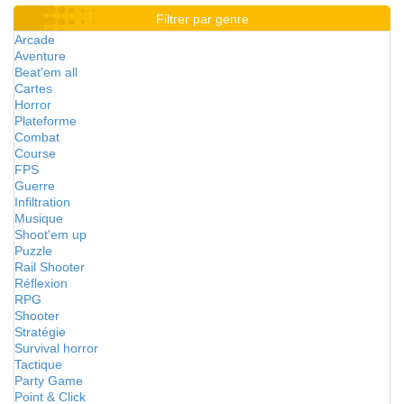
Filtrer par genre
Arcade
Aventure
Beat'em all
Cartes
Horror
Plateforme
Combat
Course
FPS
Guerre
Infiltration
Musique
Shoot'em up
Puzzle
Rail Shooter
Réflexion
RPG
Shooter
Stratégie
Survival horror
Tactique
Party Game
Point & Click