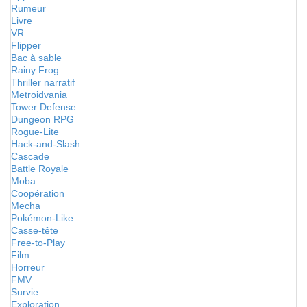
Rumeur
Livre
VR
Flipper
Bac à sable
Rainy Frog
Thriller narratif
Metroidvania
Tower Defense
Dungeon RPG
Rogue-Lite
Hack-and-Slash
Cascade
Battle Royale
Moba
Coopération
Mecha
Pokémon-Like
Casse-tête
Free-to-Play
Film
Horreur
FMV
Survie
Exploration