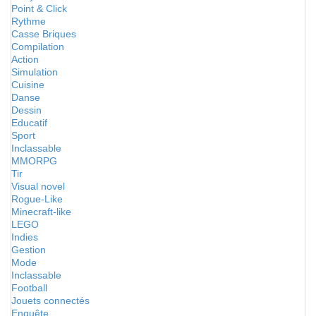
Point & Click
Rythme
Casse Briques
Compilation
Action
Simulation
Cuisine
Danse
Dessin
Educatif
Sport
Inclassable
MMORPG
Tir
Visual novel
Rogue-Like
Minecraft-like
LEGO
Indies
Gestion
Mode
Inclassable
Football
Jouets connectés
Enquête