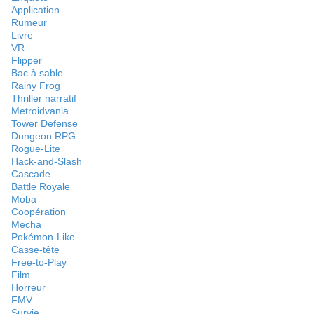
Application
Rumeur
Livre
VR
Flipper
Bac à sable
Rainy Frog
Thriller narratif
Metroidvania
Tower Defense
Dungeon RPG
Rogue-Lite
Hack-and-Slash
Cascade
Battle Royale
Moba
Coopération
Mecha
Pokémon-Like
Casse-tête
Free-to-Play
Film
Horreur
FMV
Survie