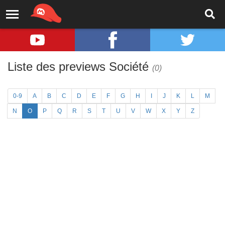
Liste des previews Société
(0)
0-9
A
B
C
D
E
F
G
H
I
J
K
L
M
N
O
P
Q
R
S
T
U
V
W
X
Y
Z