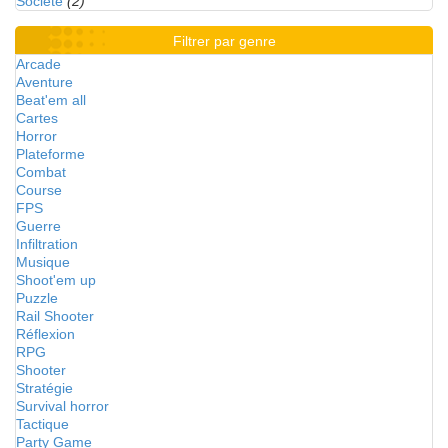
Société
(2)
Filtrer par genre
Arcade
Aventure
Beat'em all
Cartes
Horror
Plateforme
Combat
Course
FPS
Guerre
Infiltration
Musique
Shoot'em up
Puzzle
Rail Shooter
Réflexion
RPG
Shooter
Stratégie
Survival horror
Tactique
Party Game