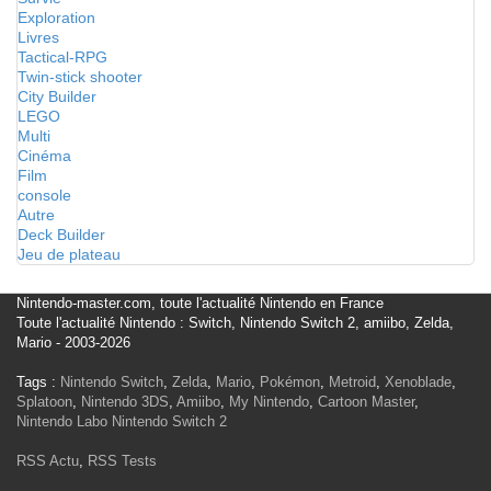
Exploration
Livres
Tactical-RPG
Twin-stick shooter
City Builder
LEGO
Multi
Cinéma
Film
console
Autre
Deck Builder
Jeu de plateau
Nintendo-master.com, toute l'actualité Nintendo en France
Toute l'actualité Nintendo : Switch, Nintendo Switch 2, amiibo, Zelda,
Mario - 2003-2026
Tags :
Nintendo Switch
,
Zelda
,
Mario
,
Pokémon
,
Metroid
,
Xenoblade
,
Splatoon
,
Nintendo 3DS
,
Amiibo
,
My Nintendo
,
Cartoon Master
,
Nintendo Labo
Nintendo Switch 2
RSS Actu
,
RSS Tests