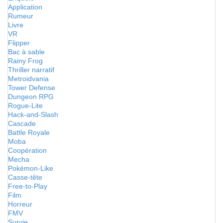
Application
Rumeur
Livre
VR
Flipper
Bac à sable
Rainy Frog
Thriller narratif
Metroidvania
Tower Defense
Dungeon RPG
Rogue-Lite
Hack-and-Slash
Cascade
Battle Royale
Moba
Coopération
Mecha
Pokémon-Like
Casse-tête
Free-to-Play
Film
Horreur
FMV
Survie