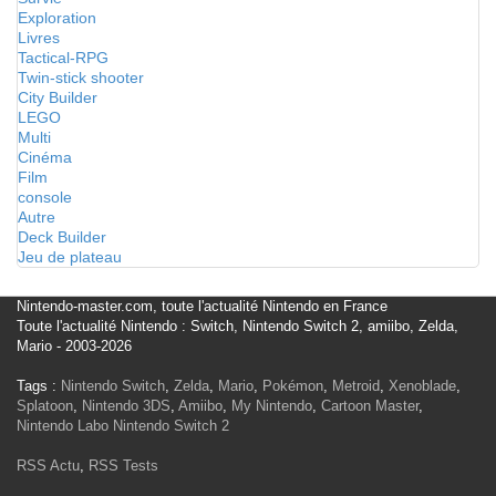
Exploration
Livres
Tactical-RPG
Twin-stick shooter
City Builder
LEGO
Multi
Cinéma
Film
console
Autre
Deck Builder
Jeu de plateau
Nintendo-master.com, toute l'actualité Nintendo en France
Toute l'actualité Nintendo : Switch, Nintendo Switch 2, amiibo, Zelda,
Mario - 2003-2026
Tags :
Nintendo Switch
,
Zelda
,
Mario
,
Pokémon
,
Metroid
,
Xenoblade
,
Splatoon
,
Nintendo 3DS
,
Amiibo
,
My Nintendo
,
Cartoon Master
,
Nintendo Labo
Nintendo Switch 2
RSS Actu
,
RSS Tests