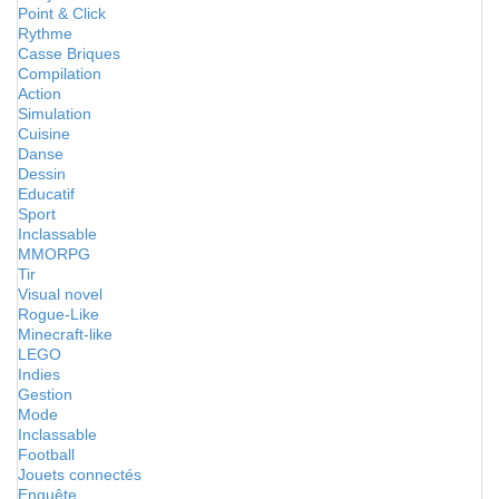
Point & Click
Rythme
Casse Briques
Compilation
Action
Simulation
Cuisine
Danse
Dessin
Educatif
Sport
Inclassable
MMORPG
Tir
Visual novel
Rogue-Like
Minecraft-like
LEGO
Indies
Gestion
Mode
Inclassable
Football
Jouets connectés
Enquête