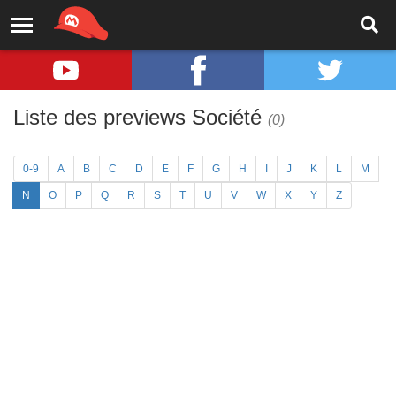
Liste des previews Société
(0)
0-9
A
B
C
D
E
F
G
H
I
J
K
L
M
N
O
P
Q
R
S
T
U
V
W
X
Y
Z