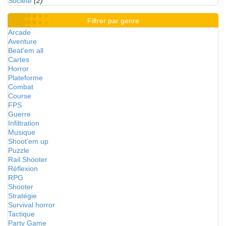
Société
(2)
Filtrer par genre
Arcade
Aventure
Beat'em all
Cartes
Horror
Plateforme
Combat
Course
FPS
Guerre
Infiltration
Musique
Shoot'em up
Puzzle
Rail Shooter
Réflexion
RPG
Shooter
Stratégie
Survival horror
Tactique
Party Game