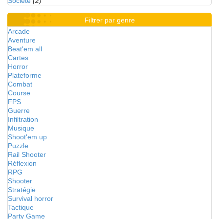
Société
(2)
Filtrer par genre
Arcade
Aventure
Beat'em all
Cartes
Horror
Plateforme
Combat
Course
FPS
Guerre
Infiltration
Musique
Shoot'em up
Puzzle
Rail Shooter
Réflexion
RPG
Shooter
Stratégie
Survival horror
Tactique
Party Game