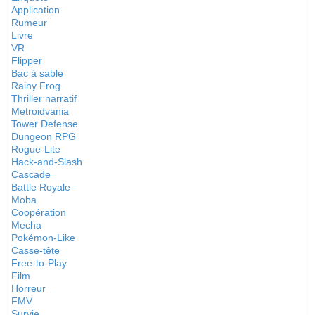
Application
Rumeur
Livre
VR
Flipper
Bac à sable
Rainy Frog
Thriller narratif
Metroidvania
Tower Defense
Dungeon RPG
Rogue-Lite
Hack-and-Slash
Cascade
Battle Royale
Moba
Coopération
Mecha
Pokémon-Like
Casse-tête
Free-to-Play
Film
Horreur
FMV
Survie