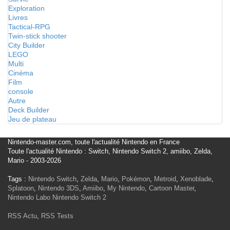
Exploration
Livres
Tactical-RPG
Twin-stick shooter
City Builder
LEGO
Multi
Cinéma
Film
console
Autre
Deck Builder
Jeu de plateau
Nintendo-master.com, toute l'actualité Nintendo en France
Toute l'actualité Nintendo : Switch, Nintendo Switch 2, amiibo, Zelda,
Mario - 2003-2026
Tags :
Nintendo Switch
,
Zelda
,
Mario
,
Pokémon
,
Metroid
,
Xenoblade
,
Splatoon
,
Nintendo 3DS
,
Amiibo
,
My Nintendo
,
Cartoon Master
,
Nintendo Labo
Nintendo Switch 2
RSS Actu
,
RSS Tests