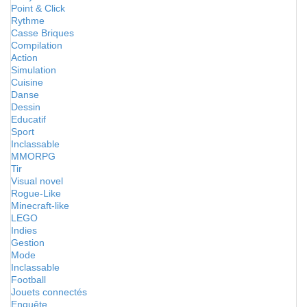
Point & Click
Rythme
Casse Briques
Compilation
Action
Simulation
Cuisine
Danse
Dessin
Educatif
Sport
Inclassable
MMORPG
Tir
Visual novel
Rogue-Like
Minecraft-like
LEGO
Indies
Gestion
Mode
Inclassable
Football
Jouets connectés
Enquête