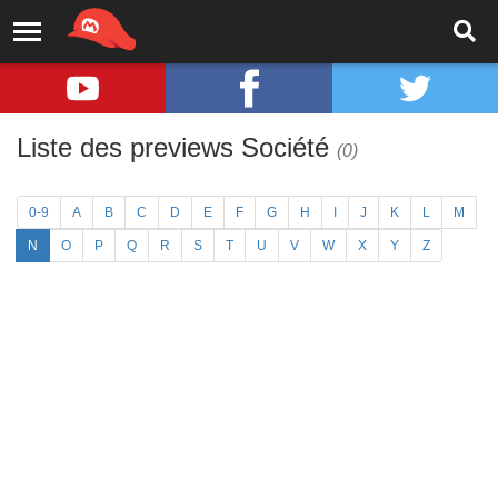
Liste des previews Société
(0)
0-9
A
B
C
D
E
F
G
H
I
J
K
L
M
N
O
P
Q
R
S
T
U
V
W
X
Y
Z