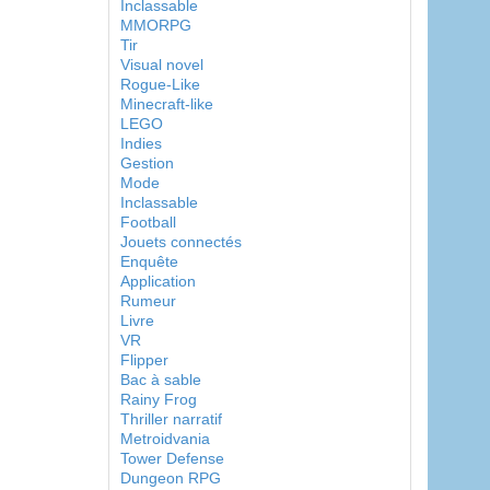
Inclassable
MMORPG
Tir
Visual novel
Rogue-Like
Minecraft-like
LEGO
Indies
Gestion
Mode
Inclassable
Football
Jouets connectés
Enquête
Application
Rumeur
Livre
VR
Flipper
Bac à sable
Rainy Frog
Thriller narratif
Metroidvania
Tower Defense
Dungeon RPG