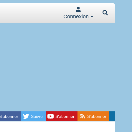
Connexion
S'abonner
Suivre
S'abonner
S'abonner