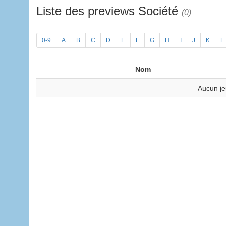
Liste des previews Société
(0)
0-9
A
B
C
D
E
F
G
H
I
J
K
L
Nom
Aucun je