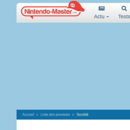
Actu
Test
Accueil
Liste des previews
Société