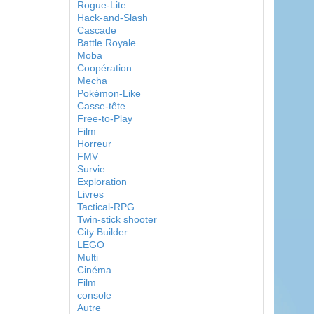
Rogue-Lite
Hack-and-Slash
Cascade
Battle Royale
Moba
Coopération
Mecha
Pokémon-Like
Casse-tête
Free-to-Play
Film
Horreur
FMV
Survie
Exploration
Livres
Tactical-RPG
Twin-stick shooter
City Builder
LEGO
Multi
Cinéma
Film
console
Autre