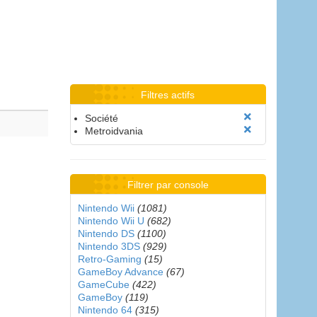
Filtres actifs
Société
Metroidvania
Filtrer par console
Nintendo Wii
(1081)
Nintendo Wii U
(682)
Nintendo DS
(1100)
Nintendo 3DS
(929)
Retro-Gaming
(15)
GameBoy Advance
(67)
GameCube
(422)
GameBoy
(119)
Nintendo 64
(315)