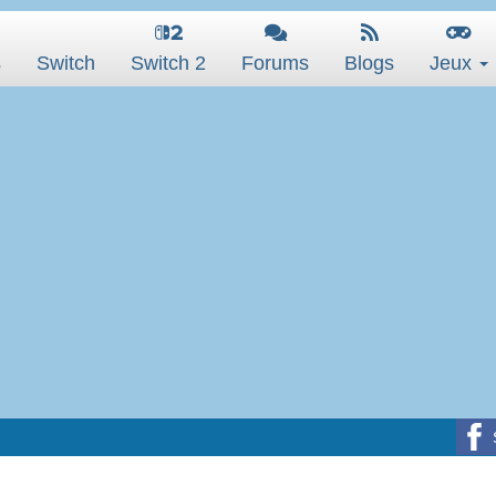
s
Switch
Switch 2
Forums
Blogs
Jeux