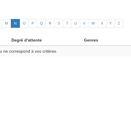
M
N
O
P
Q
R
S
T
U
V
W
X
Y
Z
Degré d'attente
Genres
u ne correspond à vos critères.