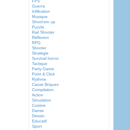
FPS
Guerre
Infiltration
Musique
Shoot'em up
Puzzle
Rail Shooter
Réflexion
RPG
Shooter
Stratégie
Survival horror
Tactique
Party Game
Point & Click
Rythme
Casse Briques
Compilation
Action
Simulation
Cuisine
Danse
Dessin
Educatif
Sport