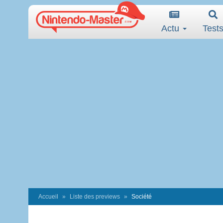
Actu
Test
Accueil
Liste des previews
Société