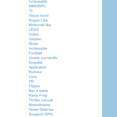
Inclassable
MMORPG
Tir
Visual novel
Rogue-Like
Minecraft-like
LEGO
Indies
Gestion
Mode
Inclassable
Football
Jouets connectés
Enquête
Application
Rumeur
Livre
VR
Flipper
Bac à sable
Rainy Frog
Thriller narratif
Metroidvania
Tower Defense
Dungeon RPG