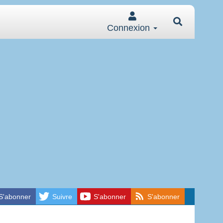
Connexion
S'abonner
Suivre
S'abonner
S'abonner