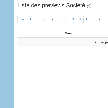
Liste des previews Société
(0)
0-9
A
B
C
D
E
F
G
H
I
J
K
L
Nom
Aucun je