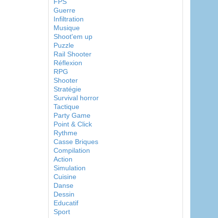
FPS
Guerre
Infiltration
Musique
Shoot'em up
Puzzle
Rail Shooter
Réflexion
RPG
Shooter
Stratégie
Survival horror
Tactique
Party Game
Point & Click
Rythme
Casse Briques
Compilation
Action
Simulation
Cuisine
Danse
Dessin
Educatif
Sport