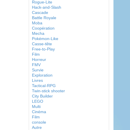
Rogue-Lite
Hack-and-Slash
Cascade
Battle Royale
Moba
Coopération
Mecha
Pokémon-Like
Casse-tête
Free-to-Play
Film
Horreur
FMV
Survie
Exploration
Livres
Tactical-RPG
Twin-stick shooter
City Builder
LEGO
Multi
Cinéma
Film
console
Autre