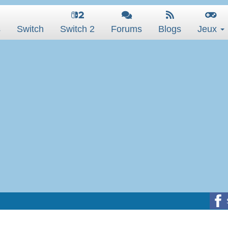
s
Switch
Switch 2
Forums
Blogs
Jeux