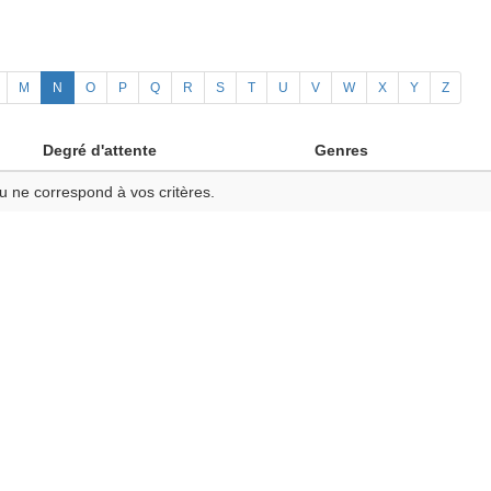
M
N
O
P
Q
R
S
T
U
V
W
X
Y
Z
Degré d'attente
Genres
u ne correspond à vos critères.