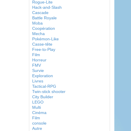
Rogue-Lite
Hack-and-Slash
Cascade
Battle Royale
Moba
Coopération
Mecha
Pokémon-Like
Casse-tête
Free-to-Play
Film
Horreur
FMV
Survie
Exploration
Livres
Tactical-RPG
Twin-stick shooter
City Builder
LEGO
Multi
Cinéma
Film
console
Autre