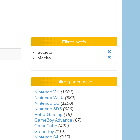
Filtres actifs
Société
Mecha
Filtrer par console
Nintendo Wii
(1081)
Nintendo Wii U
(682)
Nintendo DS
(1100)
Nintendo 3DS
(929)
Retro-Gaming
(15)
GameBoy Advance
(67)
GameCube
(422)
GameBoy
(119)
Nintendo 64
(315)