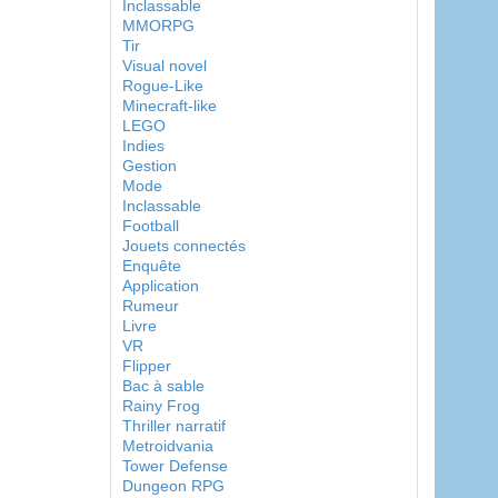
Inclassable
MMORPG
Tir
Visual novel
Rogue-Like
Minecraft-like
LEGO
Indies
Gestion
Mode
Inclassable
Football
Jouets connectés
Enquête
Application
Rumeur
Livre
VR
Flipper
Bac à sable
Rainy Frog
Thriller narratif
Metroidvania
Tower Defense
Dungeon RPG