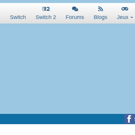
s
Switch
Switch 2
Forums
Blogs
Jeux