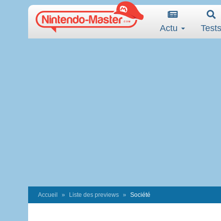
Actu
Test
Accueil
Liste des previews
Société