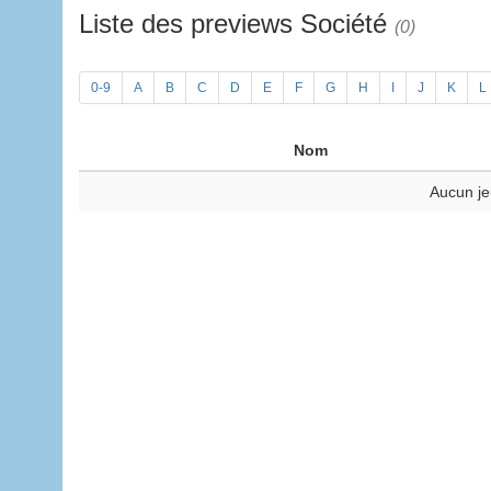
Liste des previews Société
(0)
0-9
A
B
C
D
E
F
G
H
I
J
K
L
Nom
Aucun je