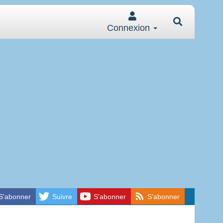
Connexion
S'abonner
Suivre
S'abonner
S'abonner