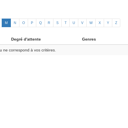
M
N
O
P
Q
R
S
T
U
V
W
X
Y
Z
Degré d'attente
Genres
u ne correspond à vos critères.