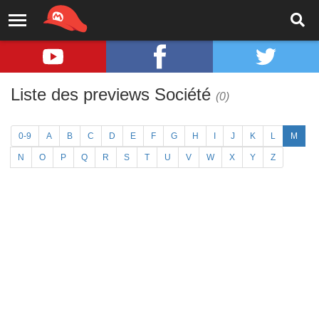
Liste des previews Société
(0)
0-9
A
B
C
D
E
F
G
H
I
J
K
L
M
N
O
P
Q
R
S
T
U
V
W
X
Y
Z