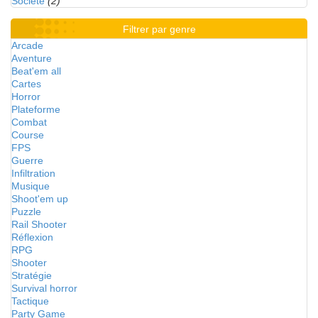
Société
(2)
Filtrer par genre
Arcade
Aventure
Beat'em all
Cartes
Horror
Plateforme
Combat
Course
FPS
Guerre
Infiltration
Musique
Shoot'em up
Puzzle
Rail Shooter
Réflexion
RPG
Shooter
Stratégie
Survival horror
Tactique
Party Game