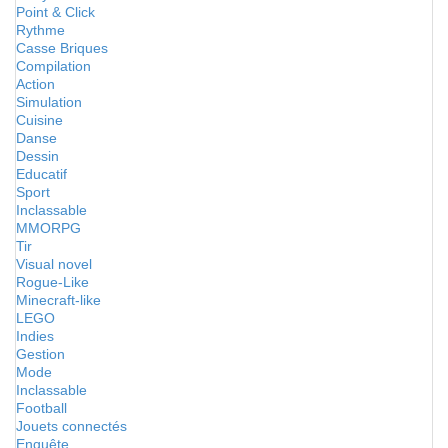
Point & Click
Rythme
Casse Briques
Compilation
Action
Simulation
Cuisine
Danse
Dessin
Educatif
Sport
Inclassable
MMORPG
Tir
Visual novel
Rogue-Like
Minecraft-like
LEGO
Indies
Gestion
Mode
Inclassable
Football
Jouets connectés
Enquête