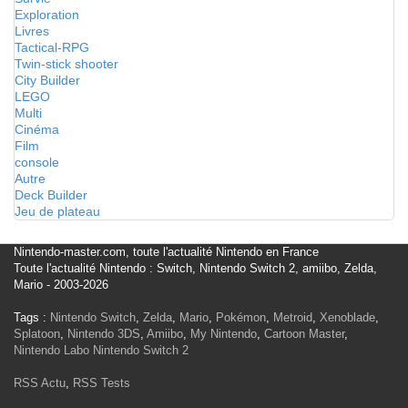
Exploration
Livres
Tactical-RPG
Twin-stick shooter
City Builder
LEGO
Multi
Cinéma
Film
console
Autre
Deck Builder
Jeu de plateau
Nintendo-master.com, toute l'actualité Nintendo en France
Toute l'actualité Nintendo : Switch, Nintendo Switch 2, amiibo, Zelda,
Mario - 2003-2026
Tags :
Nintendo Switch
,
Zelda
,
Mario
,
Pokémon
,
Metroid
,
Xenoblade
,
Splatoon
,
Nintendo 3DS
,
Amiibo
,
My Nintendo
,
Cartoon Master
,
Nintendo Labo
Nintendo Switch 2
RSS Actu
,
RSS Tests