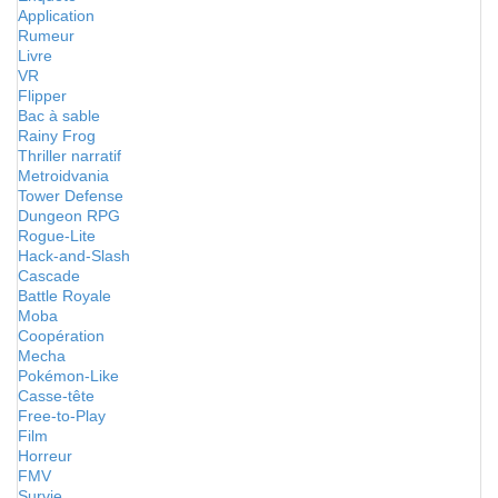
Application
Rumeur
Livre
VR
Flipper
Bac à sable
Rainy Frog
Thriller narratif
Metroidvania
Tower Defense
Dungeon RPG
Rogue-Lite
Hack-and-Slash
Cascade
Battle Royale
Moba
Coopération
Mecha
Pokémon-Like
Casse-tête
Free-to-Play
Film
Horreur
FMV
Survie