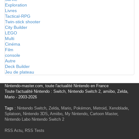
Exploration
Livres
Tactical-RPG
Twin-stick shooter
City Builder
LEGO
Multi
Cinéma
Film
console
Autre
Deck Builder
Jeu de plateau
Nintendo-master.com, toute l'actualité Nintendo en France
Toute l'actualité Nintendo : Switch, Nintendo Switch 2, amiibo, Zelda,
Mario - 2003-2026
Tags :
Nintendo Switch
,
Zelda
,
Mario
,
Pokémon
,
Metroid
,
Xenoblade
,
Splatoon
,
Nintendo 3DS
,
Amiibo
,
My Nintendo
,
Cartoon Master
,
Nintendo Labo
Nintendo Switch 2
RSS Actu
,
RSS Tests