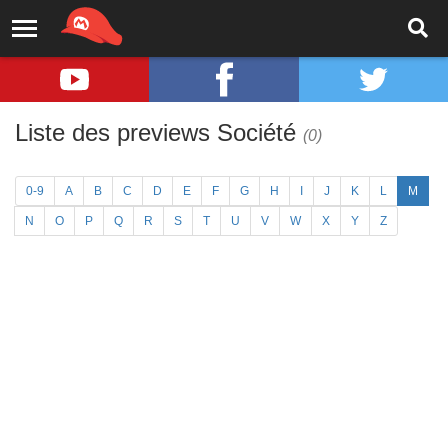
Liste des previews Société
(0)
0-9
A
B
C
D
E
F
G
H
I
J
K
L
M
N
O
P
Q
R
S
T
U
V
W
X
Y
Z