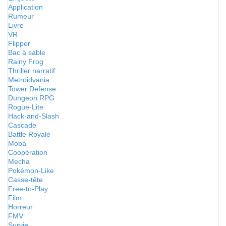
Application
Rumeur
Livre
VR
Flipper
Bac à sable
Rainy Frog
Thriller narratif
Metroidvania
Tower Defense
Dungeon RPG
Rogue-Lite
Hack-and-Slash
Cascade
Battle Royale
Moba
Coopération
Mecha
Pokémon-Like
Casse-tête
Free-to-Play
Film
Horreur
FMV
Survie