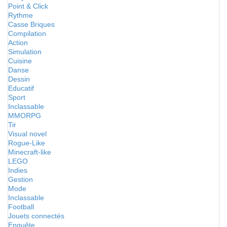
Point & Click
Rythme
Casse Briques
Compilation
Action
Simulation
Cuisine
Danse
Dessin
Educatif
Sport
Inclassable
MMORPG
Tir
Visual novel
Rogue-Like
Minecraft-like
LEGO
Indies
Gestion
Mode
Inclassable
Football
Jouets connectés
Enquête