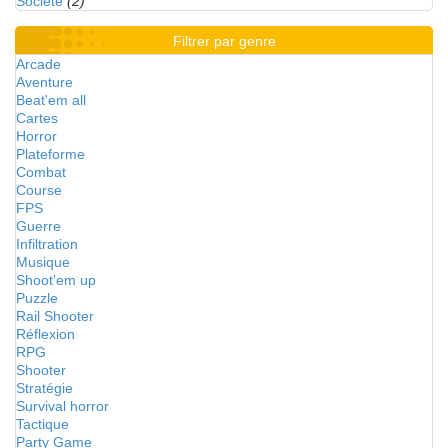
Société
(2)
Filtrer par genre
Arcade
Aventure
Beat'em all
Cartes
Horror
Plateforme
Combat
Course
FPS
Guerre
Infiltration
Musique
Shoot'em up
Puzzle
Rail Shooter
Réflexion
RPG
Shooter
Stratégie
Survival horror
Tactique
Party Game