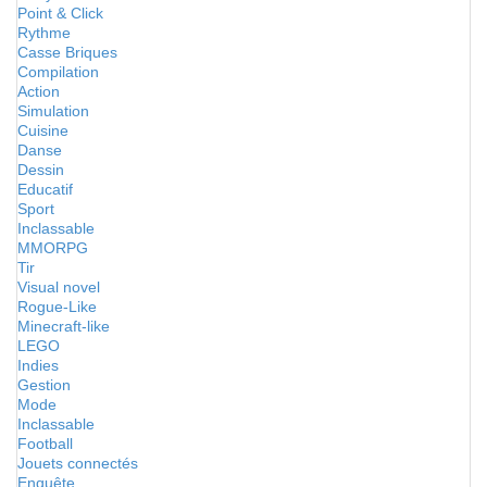
Point & Click
Rythme
Casse Briques
Compilation
Action
Simulation
Cuisine
Danse
Dessin
Educatif
Sport
Inclassable
MMORPG
Tir
Visual novel
Rogue-Like
Minecraft-like
LEGO
Indies
Gestion
Mode
Inclassable
Football
Jouets connectés
Enquête