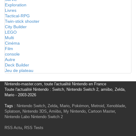
Exploration
Livres
Tactical-RPG
Twin-stick shooter
City Builder
LEGO
Multi
Cinéma
Film
console
Autre
Deck Builder
Jeu de plateau
Nintendo-master.com, toute l'actualité Nintendo en France
Toute l'actualité Nintendo : Switch, Nintendo Switch 2, amiibo, Zelda,
Mario - 2003-2026
Tags :
Nintendo Switch
,
Zelda
,
Mario
,
Pokémon
,
Metroid
,
Xenoblade
,
Splatoon
,
Nintendo 3DS
,
Amiibo
,
My Nintendo
,
Cartoon Master
,
Nintendo Labo
Nintendo Switch 2
RSS Actu
,
RSS Tests