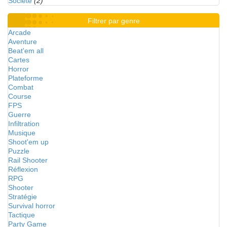
Société
(2)
Filtrer par genre
Arcade
Aventure
Beat'em all
Cartes
Horror
Plateforme
Combat
Course
FPS
Guerre
Infiltration
Musique
Shoot'em up
Puzzle
Rail Shooter
Réflexion
RPG
Shooter
Stratégie
Survival horror
Tactique
Party Game