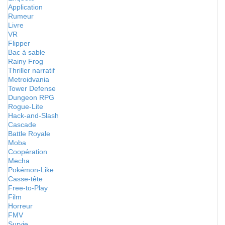
Application
Rumeur
Livre
VR
Flipper
Bac à sable
Rainy Frog
Thriller narratif
Metroidvania
Tower Defense
Dungeon RPG
Rogue-Lite
Hack-and-Slash
Cascade
Battle Royale
Moba
Coopération
Mecha
Pokémon-Like
Casse-tête
Free-to-Play
Film
Horreur
FMV
Survie