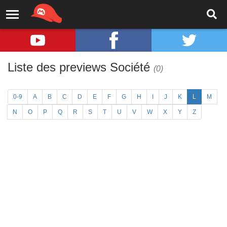
Liste des previews Société
(0)
0-9
A
B
C
D
E
F
G
H
I
J
K
L
M
N
O
P
Q
R
S
T
U
V
W
X
Y
Z