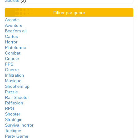
Société
(2)
Filtrer par genre
Arcade
Aventure
Beat'em all
Cartes
Horror
Plateforme
Combat
Course
FPS
Guerre
Infiltration
Musique
Shoot'em up
Puzzle
Rail Shooter
Réflexion
RPG
Shooter
Stratégie
Survival horror
Tactique
Party Game