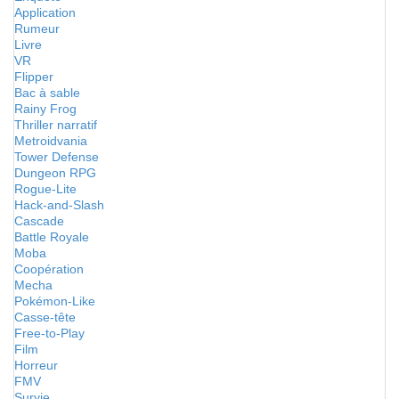
Application
Rumeur
Livre
VR
Flipper
Bac à sable
Rainy Frog
Thriller narratif
Metroidvania
Tower Defense
Dungeon RPG
Rogue-Lite
Hack-and-Slash
Cascade
Battle Royale
Moba
Coopération
Mecha
Pokémon-Like
Casse-tête
Free-to-Play
Film
Horreur
FMV
Survie