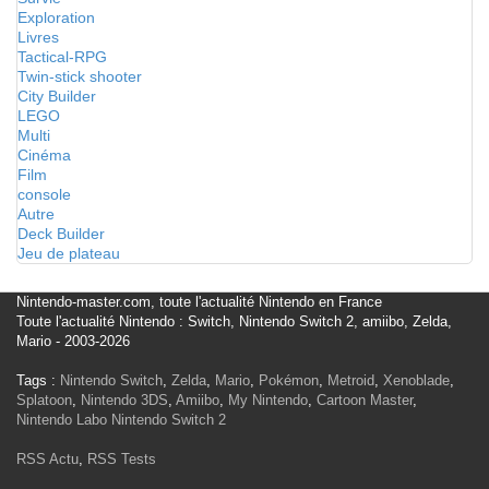
Exploration
Livres
Tactical-RPG
Twin-stick shooter
City Builder
LEGO
Multi
Cinéma
Film
console
Autre
Deck Builder
Jeu de plateau
Nintendo-master.com, toute l'actualité Nintendo en France
Toute l'actualité Nintendo : Switch, Nintendo Switch 2, amiibo, Zelda,
Mario - 2003-2026
Tags :
Nintendo Switch
,
Zelda
,
Mario
,
Pokémon
,
Metroid
,
Xenoblade
,
Splatoon
,
Nintendo 3DS
,
Amiibo
,
My Nintendo
,
Cartoon Master
,
Nintendo Labo
Nintendo Switch 2
RSS Actu
,
RSS Tests