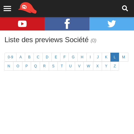
Liste des previews Société
(0)
0-9
A
B
C
D
E
F
G
H
I
J
K
L
M
N
O
P
Q
R
S
T
U
V
W
X
Y
Z