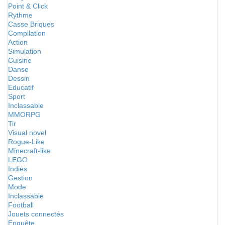
Point & Click
Rythme
Casse Briques
Compilation
Action
Simulation
Cuisine
Danse
Dessin
Educatif
Sport
Inclassable
MMORPG
Tir
Visual novel
Rogue-Like
Minecraft-like
LEGO
Indies
Gestion
Mode
Inclassable
Football
Jouets connectés
Enquête