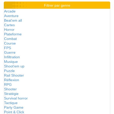
Filtrer par genre
Arcade
Aventure
Beat'em all
Cartes
Horror
Plateforme
Combat
Course
FPS
Guerre
Infiltration
Musique
Shoot'em up
Puzzle
Rail Shooter
Réflexion
RPG
Shooter
Stratégie
Survival horror
Tactique
Party Game
Point & Click