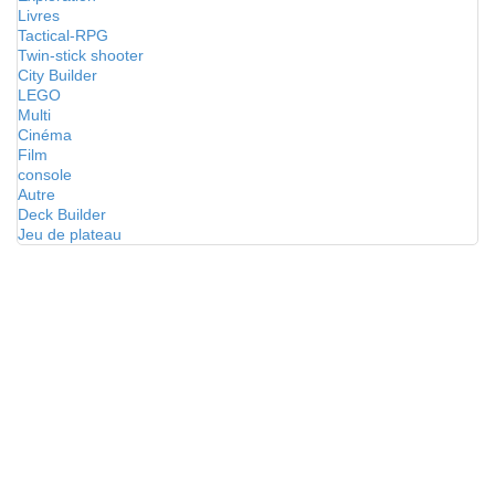
Livres
Tactical-RPG
Twin-stick shooter
City Builder
LEGO
Multi
Cinéma
Film
console
Autre
Deck Builder
Jeu de plateau