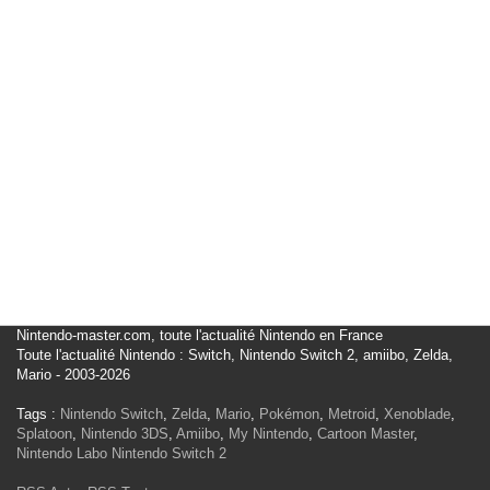
Nintendo-master.com, toute l'actualité Nintendo en France
Toute l'actualité Nintendo : Switch, Nintendo Switch 2, amiibo, Zelda,
Mario - 2003-2026
Tags :
Nintendo Switch
,
Zelda
,
Mario
,
Pokémon
,
Metroid
,
Xenoblade
,
Splatoon
,
Nintendo 3DS
,
Amiibo
,
My Nintendo
,
Cartoon Master
,
Nintendo Labo
Nintendo Switch 2