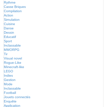
Rythme
Casse Briques
Compilation
Action
Simulation
Cuisine
Danse
Dessin
Educatif
Sport
Inclassable
MMORPG
Tir
Visual novel
Rogue-Like
Minecraft-like
LEGO
Indies
Gestion
Mode
Inclassable
Football
Jouets connectés
Enquête
Application