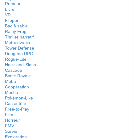
Rumeur
Livre
VR
Flipper
Bac à sable
Rainy Frog
Thriller narratif
Metroidvania
Tower Defense
Dungeon RPG
Rogue-Lite
Hack-and-Slash
Cascade
Battle Royale
Moba
Coopération
Mecha
Pokémon-Like
Casse-tête
Free-to-Play
Film
Horreur
FMV
Survie
Exploration