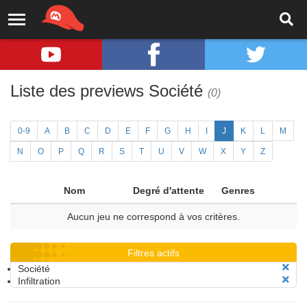
Liste des previews Société
(0)
0-9
A
B
C
D
E
F
G
H
I
J
K
L
M
N
O
P
Q
R
S
T
U
V
W
X
Y
Z
Nom
Degré d'attente
Genres
Aucun jeu ne correspond à vos critères.
Filtres actifs
Société
Infiltration