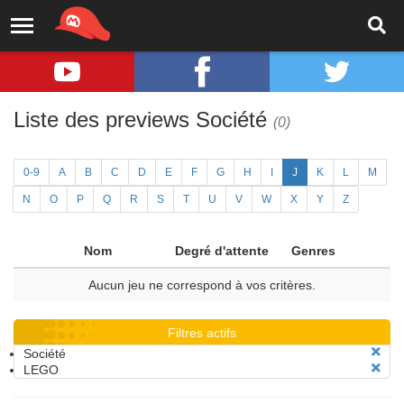
Liste des previews Société
(0)
0-9
A
B
C
D
E
F
G
H
I
J
K
L
M
N
O
P
Q
R
S
T
U
V
W
X
Y
Z
Nom
Degré d'attente
Genres
Aucun jeu ne correspond à vos critères.
Filtres actifs
Société
LEGO