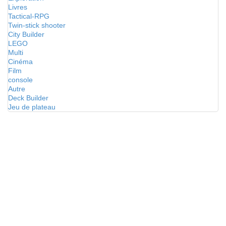
Livres
Tactical-RPG
Twin-stick shooter
City Builder
LEGO
Multi
Cinéma
Film
console
Autre
Deck Builder
Jeu de plateau