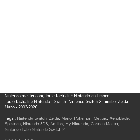
Nintendo-master.com, toute l'actualité Nintendo en France
Toute l'actualité Nintendo : Switch, Nintendo Switch 2, amiibo, Zelda,
Mario - 2003-2026
Tags :
Nintendo Switch
,
Zelda
,
Mario
,
Pokémon
,
Metroid
,
Xenoblade
,
Splatoon
,
Nintendo 3DS
,
Amiibo
,
My Nintendo
,
Cartoon Master
,
Nintendo Labo
Nintendo Switch 2