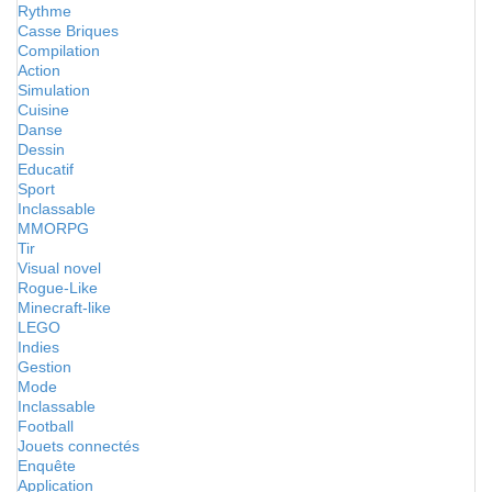
Rythme
Casse Briques
Compilation
Action
Simulation
Cuisine
Danse
Dessin
Educatif
Sport
Inclassable
MMORPG
Tir
Visual novel
Rogue-Like
Minecraft-like
LEGO
Indies
Gestion
Mode
Inclassable
Football
Jouets connectés
Enquête
Application