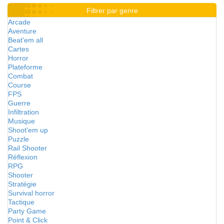
Filtrer par genre
Arcade
Aventure
Beat'em all
Cartes
Horror
Plateforme
Combat
Course
FPS
Guerre
Infiltration
Musique
Shoot'em up
Puzzle
Rail Shooter
Réflexion
RPG
Shooter
Stratégie
Survival horror
Tactique
Party Game
Point & Click