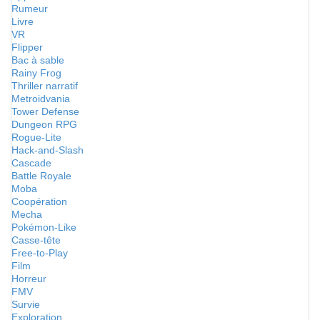
Rumeur
Livre
VR
Flipper
Bac à sable
Rainy Frog
Thriller narratif
Metroidvania
Tower Defense
Dungeon RPG
Rogue-Lite
Hack-and-Slash
Cascade
Battle Royale
Moba
Coopération
Mecha
Pokémon-Like
Casse-tête
Free-to-Play
Film
Horreur
FMV
Survie
Exploration