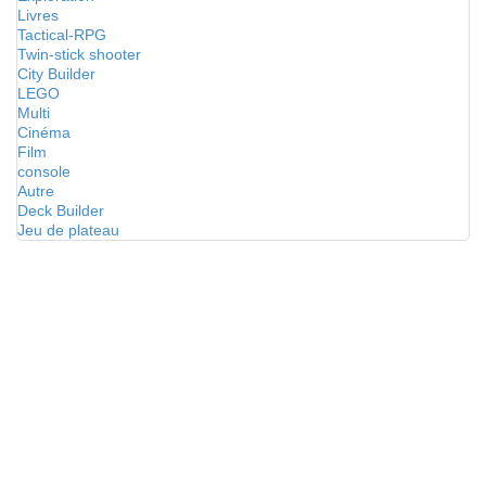
Livres
Tactical-RPG
Twin-stick shooter
City Builder
LEGO
Multi
Cinéma
Film
console
Autre
Deck Builder
Jeu de plateau