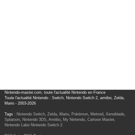
Nintendo-master.com, toute l'actualité Nintendo en France
Toute l'actualité Nintendo : Switch, Nintendo Switch 2, amiibo, Zelda,
Mario - 2003-2026
Tags :
Nintendo Switch
,
Zelda
,
Mario
,
Pokémon
,
Metroid
,
Xenoblade
,
Splatoon
,
Nintendo 3DS
,
Amiibo
,
My Nintendo
,
Cartoon Master
,
Nintendo Labo
Nintendo Switch 2