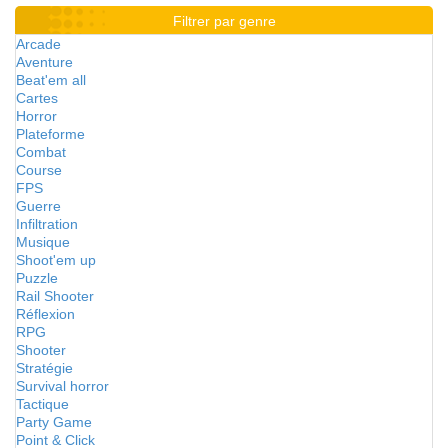
Filtrer par genre
Arcade
Aventure
Beat'em all
Cartes
Horror
Plateforme
Combat
Course
FPS
Guerre
Infiltration
Musique
Shoot'em up
Puzzle
Rail Shooter
Réflexion
RPG
Shooter
Stratégie
Survival horror
Tactique
Party Game
Point & Click