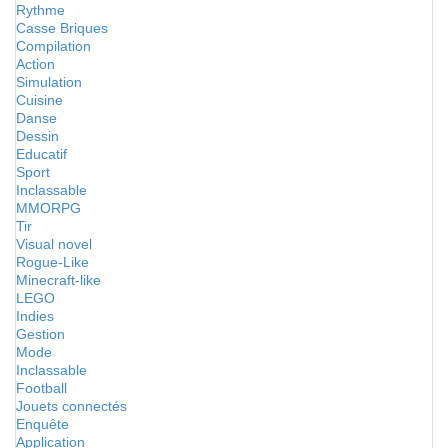
Rythme
Casse Briques
Compilation
Action
Simulation
Cuisine
Danse
Dessin
Educatif
Sport
Inclassable
MMORPG
Tir
Visual novel
Rogue-Like
Minecraft-like
LEGO
Indies
Gestion
Mode
Inclassable
Football
Jouets connectés
Enquête
Application