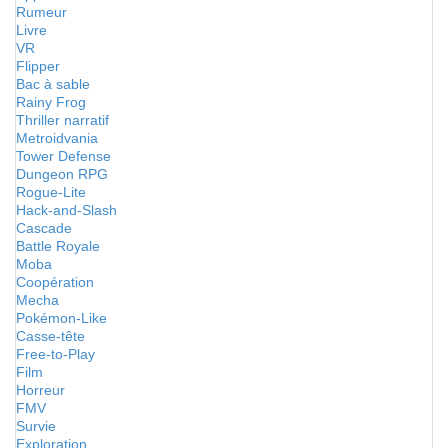
Rumeur
Livre
VR
Flipper
Bac à sable
Rainy Frog
Thriller narratif
Metroidvania
Tower Defense
Dungeon RPG
Rogue-Lite
Hack-and-Slash
Cascade
Battle Royale
Moba
Coopération
Mecha
Pokémon-Like
Casse-tête
Free-to-Play
Film
Horreur
FMV
Survie
Exploration