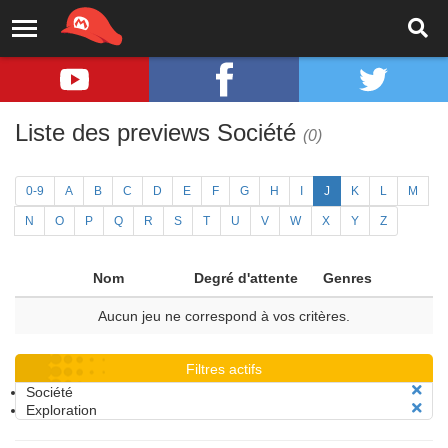
Liste des previews Société
(0)
0-9
A
B
C
D
E
F
G
H
I
J
K
L
M
N
O
P
Q
R
S
T
U
V
W
X
Y
Z
Nom
Degré d'attente
Genres
Aucun jeu ne correspond à vos critères.
Filtres actifs
Société
Exploration