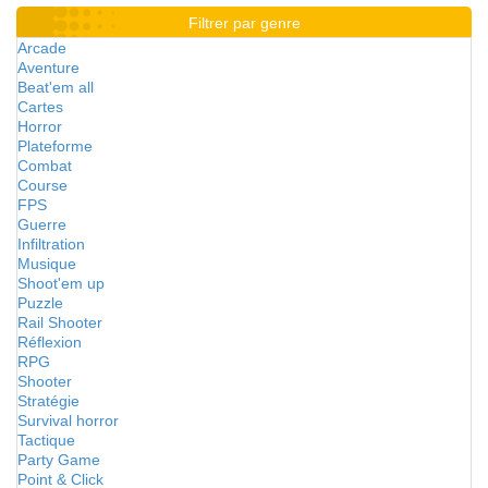
Filtrer par genre
Arcade
Aventure
Beat'em all
Cartes
Horror
Plateforme
Combat
Course
FPS
Guerre
Infiltration
Musique
Shoot'em up
Puzzle
Rail Shooter
Réflexion
RPG
Shooter
Stratégie
Survival horror
Tactique
Party Game
Point & Click