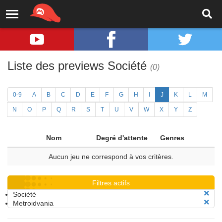
Liste des previews Société
(0)
0-9
A
B
C
D
E
F
G
H
I
J
K
L
M
N
O
P
Q
R
S
T
U
V
W
X
Y
Z
Nom
Degré d'attente
Genres
Aucun jeu ne correspond à vos critères.
Filtres actifs
Société
Metroidvania