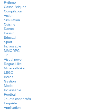
Rythme
Casse Briques
Compilation
Action
Simulation
Cuisine
Danse
Dessin
Educatif
Sport
Inclassable
MMORPG
Tir
Visual novel
Rogue-Like
Minecraft-like
LEGO
Indies
Gestion
Mode
Inclassable
Football
Jouets connectés
Enquête
Application