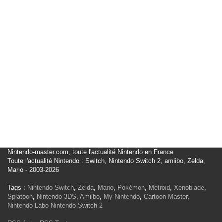
Nintendo-master.com, toute l'actualité Nintendo en France
Toute l'actualité Nintendo : Switch, Nintendo Switch 2, amiibo, Zelda,
Mario - 2003-2026
Tags :
Nintendo Switch
,
Zelda
,
Mario
,
Pokémon
,
Metroid
,
Xenoblade
,
Splatoon
,
Nintendo 3DS
,
Amiibo
,
My Nintendo
,
Cartoon Master
,
Nintendo Labo
Nintendo Switch 2