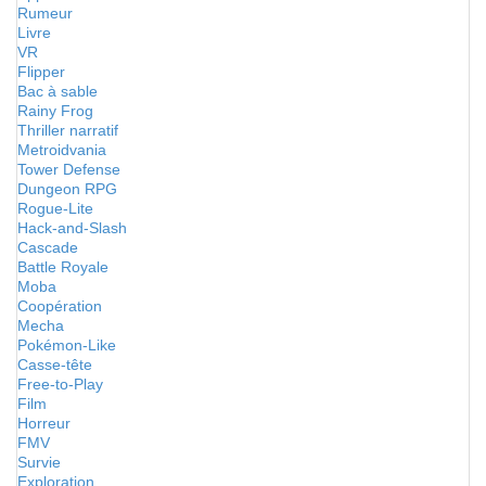
Rumeur
Livre
VR
Flipper
Bac à sable
Rainy Frog
Thriller narratif
Metroidvania
Tower Defense
Dungeon RPG
Rogue-Lite
Hack-and-Slash
Cascade
Battle Royale
Moba
Coopération
Mecha
Pokémon-Like
Casse-tête
Free-to-Play
Film
Horreur
FMV
Survie
Exploration