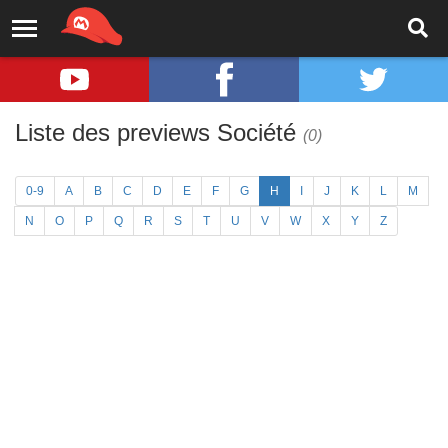
Liste des previews Société
(0)
0-9
A
B
C
D
E
F
G
H
I
J
K
L
M
N
O
P
Q
R
S
T
U
V
W
X
Y
Z