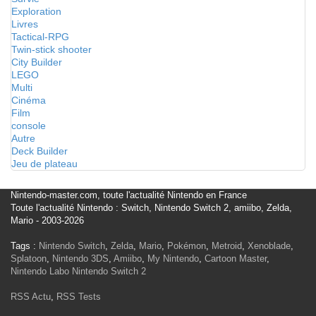
Exploration
Livres
Tactical-RPG
Twin-stick shooter
City Builder
LEGO
Multi
Cinéma
Film
console
Autre
Deck Builder
Jeu de plateau
Nintendo-master.com, toute l'actualité Nintendo en France
Toute l'actualité Nintendo : Switch, Nintendo Switch 2, amiibo, Zelda,
Mario - 2003-2026
Tags :
Nintendo Switch
,
Zelda
,
Mario
,
Pokémon
,
Metroid
,
Xenoblade
,
Splatoon
,
Nintendo 3DS
,
Amiibo
,
My Nintendo
,
Cartoon Master
,
Nintendo Labo
Nintendo Switch 2
RSS Actu
,
RSS Tests