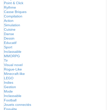
Point & Click
Rythme
Casse Briques
Compilation
Action
Simulation
Cuisine
Danse
Dessin
Educatif
Sport
Inclassable
MMORPG
Tir
Visual novel
Rogue-Like
Minecraft-like
LEGO
Indies
Gestion
Mode
Inclassable
Football
Jouets connectés
Enquête