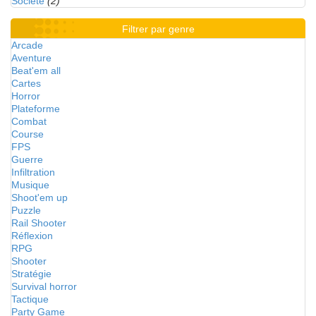
Société
(2)
Filtrer par genre
Arcade
Aventure
Beat'em all
Cartes
Horror
Plateforme
Combat
Course
FPS
Guerre
Infiltration
Musique
Shoot'em up
Puzzle
Rail Shooter
Réflexion
RPG
Shooter
Stratégie
Survival horror
Tactique
Party Game