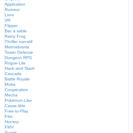
Application
Rumeur
Livre
VR
Flipper
Bac à sable
Rainy Frog
Thriller narratif
Metroidvania
Tower Defense
Dungeon RPG
Rogue-Lite
Hack-and-Slash
Cascade
Battle Royale
Moba
Coopération
Mecha
Pokémon-Like
Casse-tête
Free-to-Play
Film
Horreur
FMV
Survie