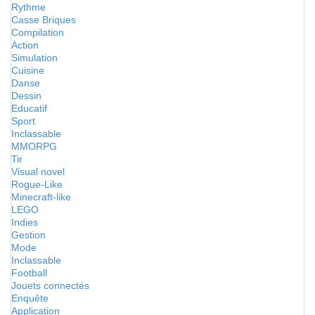
Rythme
Casse Briques
Compilation
Action
Simulation
Cuisine
Danse
Dessin
Educatif
Sport
Inclassable
MMORPG
Tir
Visual novel
Rogue-Like
Minecraft-like
LEGO
Indies
Gestion
Mode
Inclassable
Football
Jouets connectés
Enquête
Application