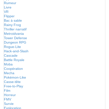
Rumeur
Livre
VR
Flipper
Bac à sable
Rainy Frog
Thriller narratif
Metroidvania
Tower Defense
Dungeon RPG
Rogue-Lite
Hack-and-Slash
Cascade
Battle Royale
Moba
Coopération
Mecha
Pokémon-Like
Casse-tête
Free-to-Play
Film
Horreur
FMV
Survie
Exploration