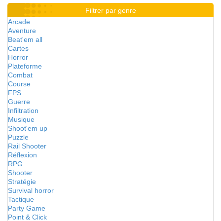
Filtrer par genre
Arcade
Aventure
Beat'em all
Cartes
Horror
Plateforme
Combat
Course
FPS
Guerre
Infiltration
Musique
Shoot'em up
Puzzle
Rail Shooter
Réflexion
RPG
Shooter
Stratégie
Survival horror
Tactique
Party Game
Point & Click