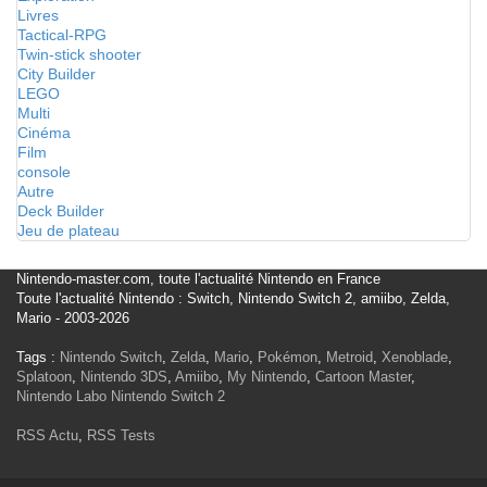
Livres
Tactical-RPG
Twin-stick shooter
City Builder
LEGO
Multi
Cinéma
Film
console
Autre
Deck Builder
Jeu de plateau
Nintendo-master.com, toute l'actualité Nintendo en France
Toute l'actualité Nintendo : Switch, Nintendo Switch 2, amiibo, Zelda,
Mario - 2003-2026
Tags :
Nintendo Switch
,
Zelda
,
Mario
,
Pokémon
,
Metroid
,
Xenoblade
,
Splatoon
,
Nintendo 3DS
,
Amiibo
,
My Nintendo
,
Cartoon Master
,
Nintendo Labo
Nintendo Switch 2
RSS Actu
,
RSS Tests