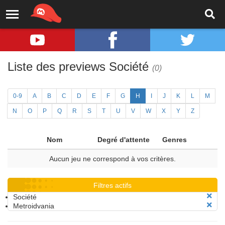
Liste des previews Société
(0)
0-9
A
B
C
D
E
F
G
H
I
J
K
L
M
N
O
P
Q
R
S
T
U
V
W
X
Y
Z
Nom
Degré d'attente
Genres
Aucun jeu ne correspond à vos critères.
Filtres actifs
Société
Metroidvania