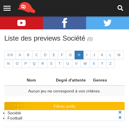
Liste des previews Société
(0)
0-9
A
B
C
D
E
F
G
H
I
J
K
L
M
N
O
P
Q
R
S
T
U
V
W
X
Y
Z
Nom
Degré d'attente
Genres
Aucun jeu ne correspond à vos critères.
Filtres actifs
Société
Football