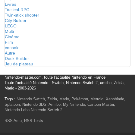
Livres
Tactical-RPG
Twin-stick shooter
City Builder
LEGO
Multi
Cinéma
Film
console
Autre
Deck Builder
Jeu de plateau
Nintendo-master.com, toute l'actualité Nintendo en France
Toute l'actualité Nintendo : Switch, Nintendo Switch 2, amiibo, Zelda,
Mario - 2003-2026
Tags :
Nintendo Switch
,
Zelda
,
Mario
,
Pokémon
,
Metroid
,
Xenoblade
,
Splatoon
,
Nintendo 3DS
,
Amiibo
,
My Nintendo
,
Cartoon Master
,
Nintendo Labo
Nintendo Switch 2
RSS Actu
,
RSS Tests