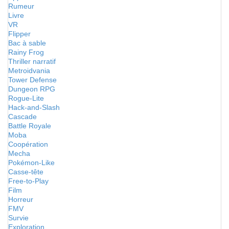
Rumeur
Livre
VR
Flipper
Bac à sable
Rainy Frog
Thriller narratif
Metroidvania
Tower Defense
Dungeon RPG
Rogue-Lite
Hack-and-Slash
Cascade
Battle Royale
Moba
Coopération
Mecha
Pokémon-Like
Casse-tête
Free-to-Play
Film
Horreur
FMV
Survie
Exploration