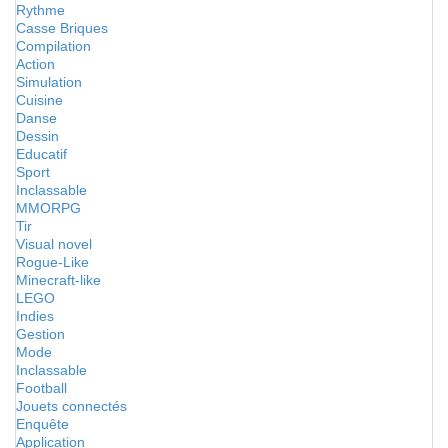
Rythme
Casse Briques
Compilation
Action
Simulation
Cuisine
Danse
Dessin
Educatif
Sport
Inclassable
MMORPG
Tir
Visual novel
Rogue-Like
Minecraft-like
LEGO
Indies
Gestion
Mode
Inclassable
Football
Jouets connectés
Enquête
Application