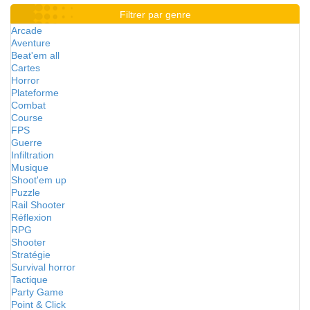
Filtrer par genre
Arcade
Aventure
Beat'em all
Cartes
Horror
Plateforme
Combat
Course
FPS
Guerre
Infiltration
Musique
Shoot'em up
Puzzle
Rail Shooter
Réflexion
RPG
Shooter
Stratégie
Survival horror
Tactique
Party Game
Point & Click