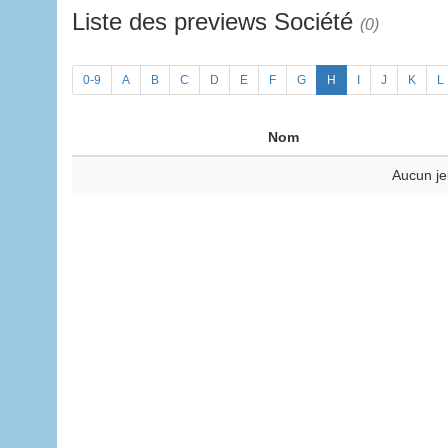
Liste des previews Société
(0)
0-9
A
B
C
D
E
F
G
H
I
J
K
L
Nom
Aucun je