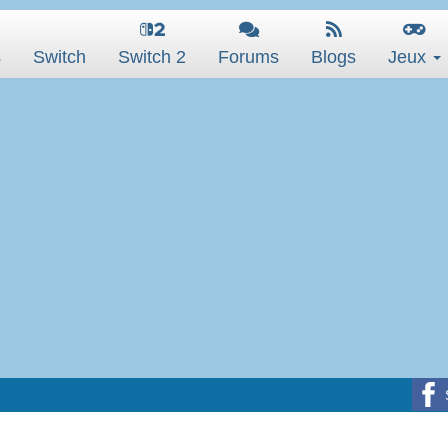
s
Switch
Switch 2
Forums
Blogs
Jeux