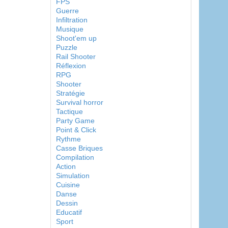
FPS
Guerre
Infiltration
Musique
Shoot'em up
Puzzle
Rail Shooter
Réflexion
RPG
Shooter
Stratégie
Survival horror
Tactique
Party Game
Point & Click
Rythme
Casse Briques
Compilation
Action
Simulation
Cuisine
Danse
Dessin
Educatif
Sport