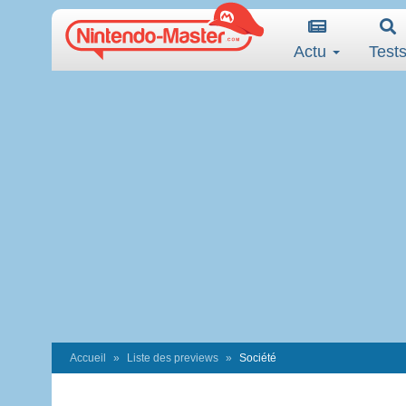
Actu
Test
Accueil
Liste des previews
Société