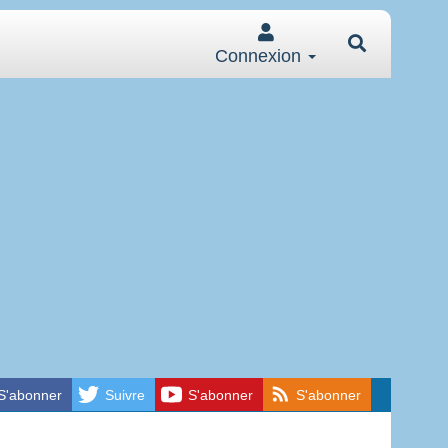
Connexion
S'abonner
Suivre
S'abonner
S'abonner