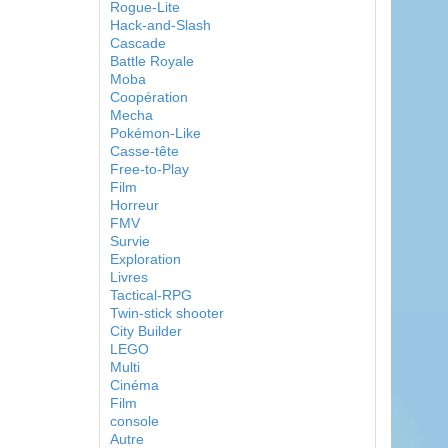
Rogue-Lite
Hack-and-Slash
Cascade
Battle Royale
Moba
Coopération
Mecha
Pokémon-Like
Casse-tête
Free-to-Play
Film
Horreur
FMV
Survie
Exploration
Livres
Tactical-RPG
Twin-stick shooter
City Builder
LEGO
Multi
Cinéma
Film
console
Autre