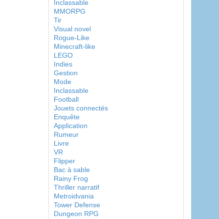
Inclassable
MMORPG
Tir
Visual novel
Rogue-Like
Minecraft-like
LEGO
Indies
Gestion
Mode
Inclassable
Football
Jouets connectés
Enquête
Application
Rumeur
Livre
VR
Flipper
Bac à sable
Rainy Frog
Thriller narratif
Metroidvania
Tower Defense
Dungeon RPG