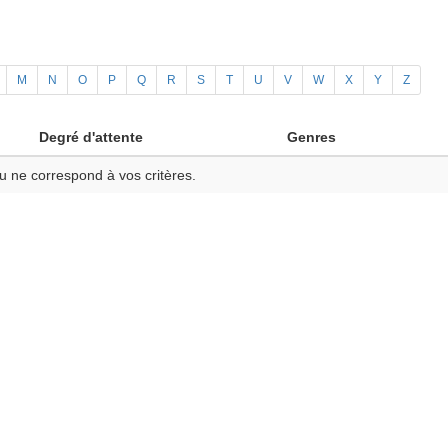
M
N
O
P
Q
R
S
T
U
V
W
X
Y
Z
Degré d'attente
Genres
u ne correspond à vos critères.