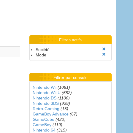
Filtres actifs
Société
Mode
Filtrer par console
Nintendo Wii
(1081)
Nintendo Wii U
(682)
Nintendo DS
(1100)
Nintendo 3DS
(929)
Retro-Gaming
(15)
GameBoy Advance
(67)
GameCube
(422)
GameBoy
(119)
Nintendo 64
(315)