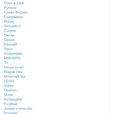
Point & Click
Rythme
Casse Briques
Compilation
Action
Simulation
Cuisine
Danse
Dessin
Educatif
Sport
Inclassable
MMORPG
Tir
Visual novel
Rogue-Like
Minecraft-like
LEGO
Indies
Gestion
Mode
Inclassable
Football
Jouets connectés
Enquête