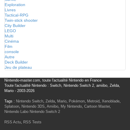
Exploration
Livres
Tactical-RPG
Twin-stick shooter
City Builder
LEGO
Multi
Cinéma
Film
console
Autre
Deck Builder
Jeu de plateau
Nintendo-master.com, toute l'actualité Nintendo en France
Toute l'actualité Nintendo : Switch, Nintendo Switch 2, amiibo, Zelda,
Mario - 2003-2026
Tags :
Nintendo Switch
,
Zelda
,
Mario
,
Pokémon
,
Metroid
,
Xenoblade
,
Splatoon
,
Nintendo 3DS
,
Amiibo
,
My Nintendo
,
Cartoon Master
,
Nintendo Labo
Nintendo Switch 2
RSS Actu
,
RSS Tests