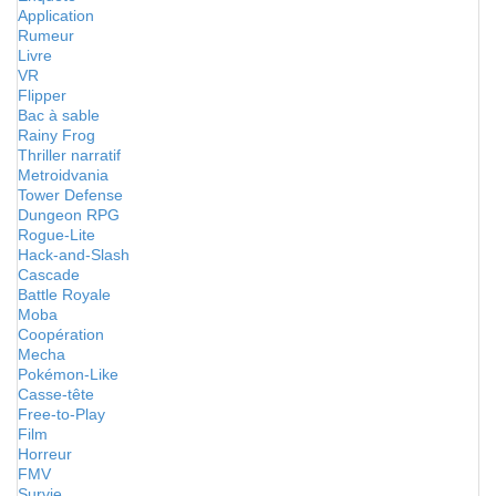
Application
Rumeur
Livre
VR
Flipper
Bac à sable
Rainy Frog
Thriller narratif
Metroidvania
Tower Defense
Dungeon RPG
Rogue-Lite
Hack-and-Slash
Cascade
Battle Royale
Moba
Coopération
Mecha
Pokémon-Like
Casse-tête
Free-to-Play
Film
Horreur
FMV
Survie