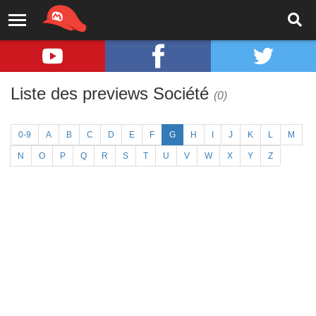
Liste des previews Société
(0)
0-9
A
B
C
D
E
F
G
H
I
J
K
L
M
N
O
P
Q
R
S
T
U
V
W
X
Y
Z