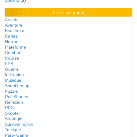
Société
(2)
Filtrer par genre
Arcade
Aventure
Beat'em all
Cartes
Horror
Plateforme
Combat
Course
FPS
Guerre
Infiltration
Musique
Shoot'em up
Puzzle
Rail Shooter
Réflexion
RPG
Shooter
Stratégie
Survival horror
Tactique
Party Game