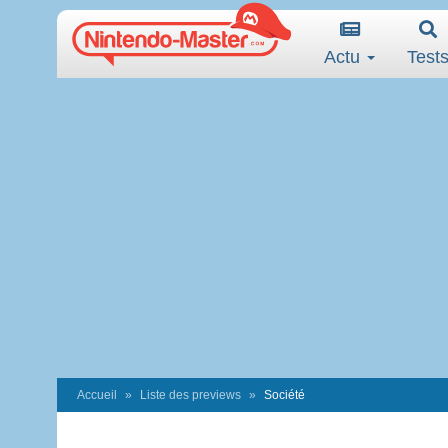
Actu
Test
Accueil
Liste des previews
Société