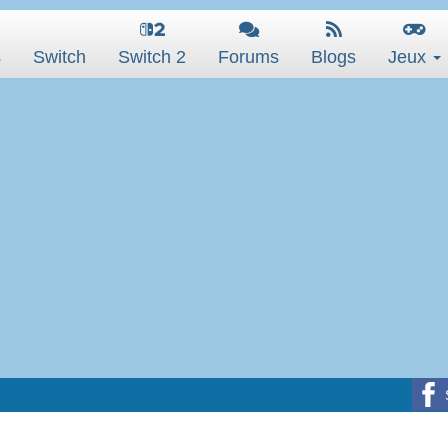
s
Switch
Switch 2
Forums
Blogs
Jeux