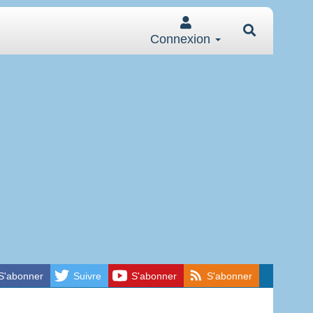
Connexion
S'abonner
Suivre
S'abonner
S'abonner