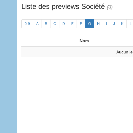
Liste des previews Société
(0)
0-9
A
B
C
D
E
F
G
H
I
J
K
L
Nom
Aucun je