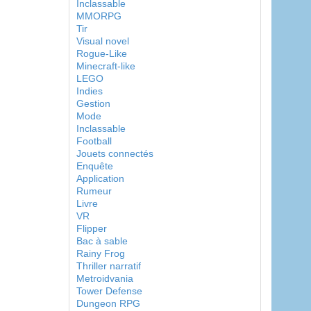
Inclassable
MMORPG
Tir
Visual novel
Rogue-Like
Minecraft-like
LEGO
Indies
Gestion
Mode
Inclassable
Football
Jouets connectés
Enquête
Application
Rumeur
Livre
VR
Flipper
Bac à sable
Rainy Frog
Thriller narratif
Metroidvania
Tower Defense
Dungeon RPG