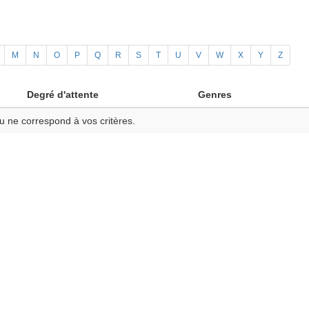
M
N
O
P
Q
R
S
T
U
V
W
X
Y
Z
Degré d'attente
Genres
u ne correspond à vos critères.