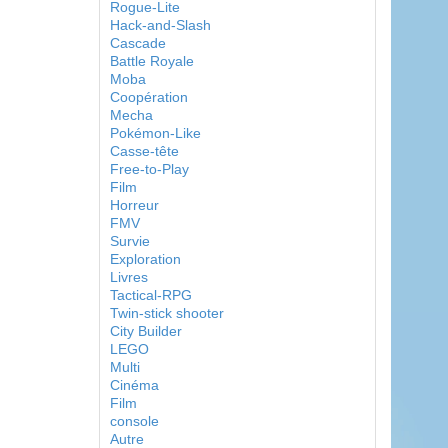
Rogue-Lite
Hack-and-Slash
Cascade
Battle Royale
Moba
Coopération
Mecha
Pokémon-Like
Casse-tête
Free-to-Play
Film
Horreur
FMV
Survie
Exploration
Livres
Tactical-RPG
Twin-stick shooter
City Builder
LEGO
Multi
Cinéma
Film
console
Autre