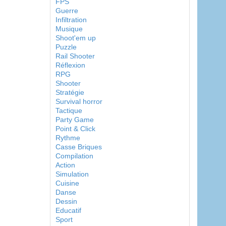
FPS
Guerre
Infiltration
Musique
Shoot'em up
Puzzle
Rail Shooter
Réflexion
RPG
Shooter
Stratégie
Survival horror
Tactique
Party Game
Point & Click
Rythme
Casse Briques
Compilation
Action
Simulation
Cuisine
Danse
Dessin
Educatif
Sport