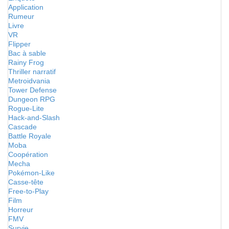
Application
Rumeur
Livre
VR
Flipper
Bac à sable
Rainy Frog
Thriller narratif
Metroidvania
Tower Defense
Dungeon RPG
Rogue-Lite
Hack-and-Slash
Cascade
Battle Royale
Moba
Coopération
Mecha
Pokémon-Like
Casse-tête
Free-to-Play
Film
Horreur
FMV
Survie