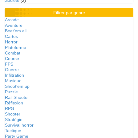
Société
(2)
Filtrer par genre
Arcade
Aventure
Beat'em all
Cartes
Horror
Plateforme
Combat
Course
FPS
Guerre
Infiltration
Musique
Shoot'em up
Puzzle
Rail Shooter
Réflexion
RPG
Shooter
Stratégie
Survival horror
Tactique
Party Game