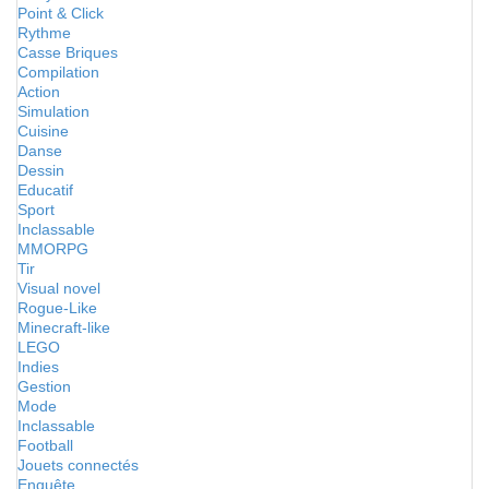
Point & Click
Rythme
Casse Briques
Compilation
Action
Simulation
Cuisine
Danse
Dessin
Educatif
Sport
Inclassable
MMORPG
Tir
Visual novel
Rogue-Like
Minecraft-like
LEGO
Indies
Gestion
Mode
Inclassable
Football
Jouets connectés
Enquête