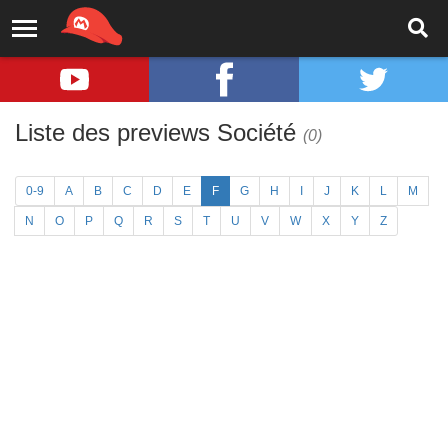
Liste des previews Société
(0)
0-9
A
B
C
D
E
F
G
H
I
J
K
L
M
N
O
P
Q
R
S
T
U
V
W
X
Y
Z