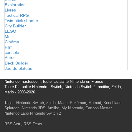
Exploration
Livres
Tactical-RPG
Twin-stick shooter
City Builder
LEGO
Multi
Cinéma
Film
console
Autre
Deck Builder
Jeu de plateau
Nintendo-master.com, toute l'actualité Nintendo en France
Toute l'actualité Nintendo : Switch, Nintendo Switch 2, amiibo, Zelda,
Mario - 2003-2026
Tags :
Nintendo Switch
,
Zelda
,
Mario
,
Pokémon
,
Metroid
,
Xenoblade
,
Splatoon
,
Nintendo 3DS
,
Amiibo
,
My Nintendo
,
Cartoon Master
,
Nintendo Labo
Nintendo Switch 2
RSS Actu
,
RSS Tests