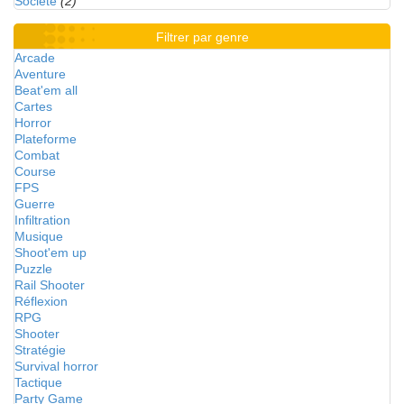
Société
(2)
Filtrer par genre
Arcade
Aventure
Beat'em all
Cartes
Horror
Plateforme
Combat
Course
FPS
Guerre
Infiltration
Musique
Shoot'em up
Puzzle
Rail Shooter
Réflexion
RPG
Shooter
Stratégie
Survival horror
Tactique
Party Game