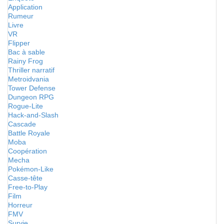
Application
Rumeur
Livre
VR
Flipper
Bac à sable
Rainy Frog
Thriller narratif
Metroidvania
Tower Defense
Dungeon RPG
Rogue-Lite
Hack-and-Slash
Cascade
Battle Royale
Moba
Coopération
Mecha
Pokémon-Like
Casse-tête
Free-to-Play
Film
Horreur
FMV
Survie