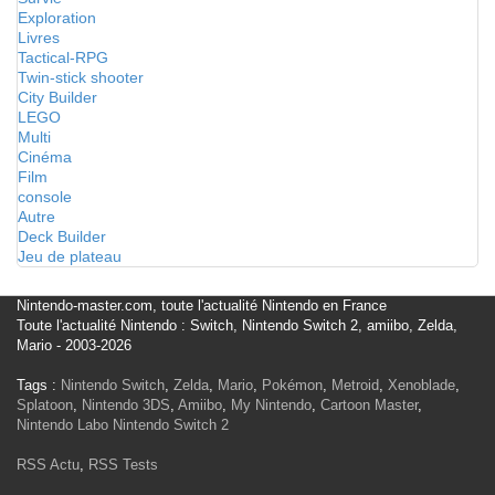
Exploration
Livres
Tactical-RPG
Twin-stick shooter
City Builder
LEGO
Multi
Cinéma
Film
console
Autre
Deck Builder
Jeu de plateau
Nintendo-master.com, toute l'actualité Nintendo en France
Toute l'actualité Nintendo : Switch, Nintendo Switch 2, amiibo, Zelda,
Mario - 2003-2026
Tags :
Nintendo Switch
,
Zelda
,
Mario
,
Pokémon
,
Metroid
,
Xenoblade
,
Splatoon
,
Nintendo 3DS
,
Amiibo
,
My Nintendo
,
Cartoon Master
,
Nintendo Labo
Nintendo Switch 2
RSS Actu
,
RSS Tests