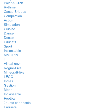
Point & Click
Rythme
Casse Briques
Compilation
Action
Simulation
Cuisine
Danse
Dessin
Educatif
Sport
Inclassable
MMORPG
Tir
Visual novel
Rogue-Like
Minecraft-like
LEGO
Indies
Gestion
Mode
Inclassable
Football
Jouets connectés
Enquête