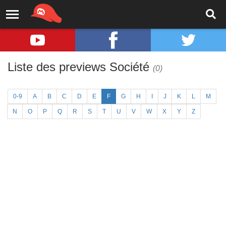
Liste des previews Société
(0)
0-9
A
B
C
D
E
F
G
H
I
J
K
L
M
N
O
P
Q
R
S
T
U
V
W
X
Y
Z