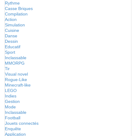
Rythme
Casse Briques
Compilation
Action
Simulation
Cuisine
Danse
Dessin
Educatif
Sport
Inclassable
MMORPG
Tir
Visual novel
Rogue-Like
Minecraft-like
LEGO
Indies
Gestion
Mode
Inclassable
Football
Jouets connectés
Enquête
Application