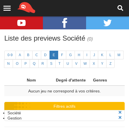
Liste des previews Société
(0)
0-9
A
B
C
D
E
F
G
H
I
J
K
L
M
N
O
P
Q
R
S
T
U
V
W
X
Y
Z
Nom
Degré d'attente
Genres
Aucun jeu ne correspond à vos critères.
Filtres actifs
Société
Gestion