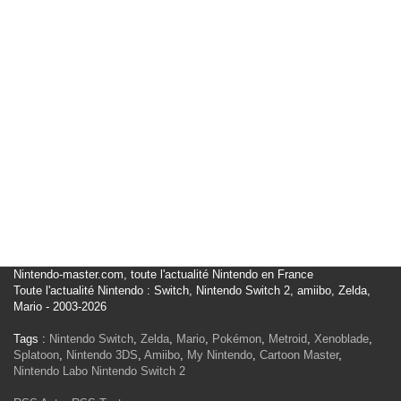
Nintendo-master.com, toute l'actualité Nintendo en France
Toute l'actualité Nintendo : Switch, Nintendo Switch 2, amiibo, Zelda,
Mario - 2003-2026
Tags :
Nintendo Switch
,
Zelda
,
Mario
,
Pokémon
,
Metroid
,
Xenoblade
,
Splatoon
,
Nintendo 3DS
,
Amiibo
,
My Nintendo
,
Cartoon Master
,
Nintendo Labo
Nintendo Switch 2