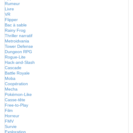
Rumeur
Livre
VR
Flipper
Bac à sable
Rainy Frog
Thriller narratif
Metroidvania
Tower Defense
Dungeon RPG
Rogue-Lite
Hack-and-Slash
Cascade
Battle Royale
Moba
Coopération
Mecha
Pokémon-Like
Casse-tête
Free-to-Play
Film
Horreur
FMV
Survie
Exploration