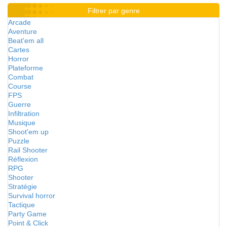
Filtrer par genre
Arcade
Aventure
Beat'em all
Cartes
Horror
Plateforme
Combat
Course
FPS
Guerre
Infiltration
Musique
Shoot'em up
Puzzle
Rail Shooter
Réflexion
RPG
Shooter
Stratégie
Survival horror
Tactique
Party Game
Point & Click