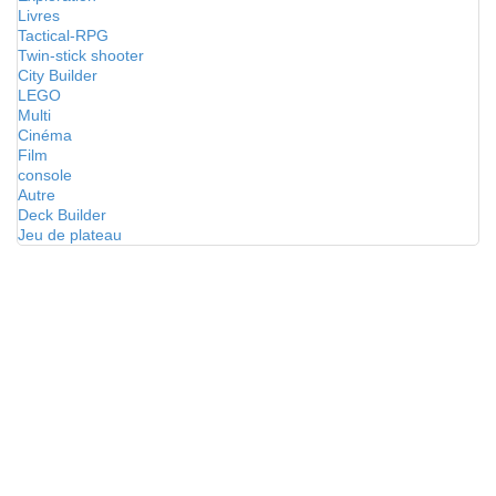
Livres
Tactical-RPG
Twin-stick shooter
City Builder
LEGO
Multi
Cinéma
Film
console
Autre
Deck Builder
Jeu de plateau