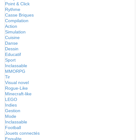
Point & Click
Rythme
Casse Briques
Compilation
Action
Simulation
Cuisine
Danse
Dessin
Educatif
Sport
Inclassable
MMORPG
Tir
Visual novel
Rogue-Like
Minecraft-like
LEGO
Indies
Gestion
Mode
Inclassable
Football
Jouets connectés
Enquête