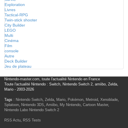
Exploration
Livres
Tactical-RPG
Twin-stick shooter
City Builder
LEGO
Multi
Cinéma
Film
console
Autre
Deck Builder
Jeu de plateau
Nintendo-master.com, toute l'actualité Nintendo en France
Toute l'actualité Nintendo : Switch, Nintendo Switch 2, amiibo, Zelda,
Mario - 2003-2026
Tags :
Nintendo Switch
,
Zelda
,
Mario
,
Pokémon
,
Metroid
,
Xenoblade
,
Splatoon
,
Nintendo 3DS
,
Amiibo
,
My Nintendo
,
Cartoon Master
,
Nintendo Labo
Nintendo Switch 2
RSS Actu
,
RSS Tests