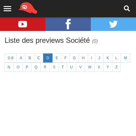
Liste des previews Société
(0)
0-9
A
B
C
D
E
F
G
H
I
J
K
L
M
N
O
P
Q
R
S
T
U
V
W
X
Y
Z