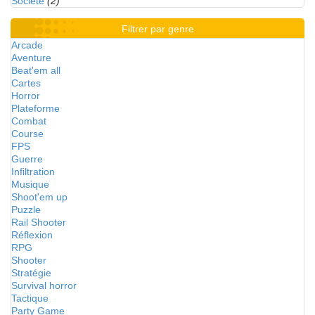
Société
(2)
Filtrer par genre
Arcade
Aventure
Beat'em all
Cartes
Horror
Plateforme
Combat
Course
FPS
Guerre
Infiltration
Musique
Shoot'em up
Puzzle
Rail Shooter
Réflexion
RPG
Shooter
Stratégie
Survival horror
Tactique
Party Game