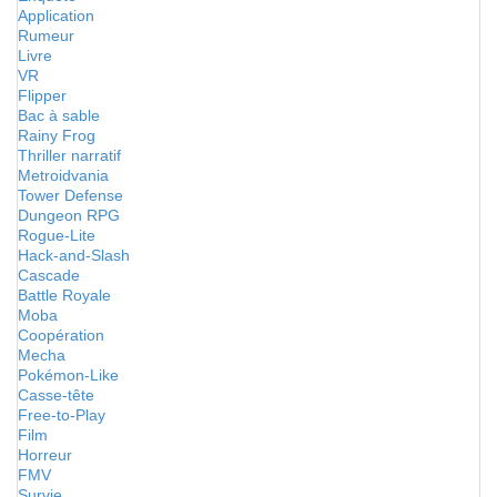
Application
Rumeur
Livre
VR
Flipper
Bac à sable
Rainy Frog
Thriller narratif
Metroidvania
Tower Defense
Dungeon RPG
Rogue-Lite
Hack-and-Slash
Cascade
Battle Royale
Moba
Coopération
Mecha
Pokémon-Like
Casse-tête
Free-to-Play
Film
Horreur
FMV
Survie