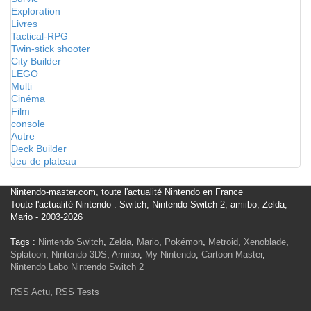
Exploration
Livres
Tactical-RPG
Twin-stick shooter
City Builder
LEGO
Multi
Cinéma
Film
console
Autre
Deck Builder
Jeu de plateau
Nintendo-master.com, toute l'actualité Nintendo en France
Toute l'actualité Nintendo : Switch, Nintendo Switch 2, amiibo, Zelda,
Mario - 2003-2026
Tags :
Nintendo Switch
,
Zelda
,
Mario
,
Pokémon
,
Metroid
,
Xenoblade
,
Splatoon
,
Nintendo 3DS
,
Amiibo
,
My Nintendo
,
Cartoon Master
,
Nintendo Labo
Nintendo Switch 2
RSS Actu
,
RSS Tests