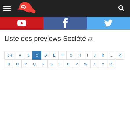
Liste des previews Société
(0)
0-9
A
B
C
D
E
F
G
H
I
J
K
L
M
N
O
P
Q
R
S
T
U
V
W
X
Y
Z