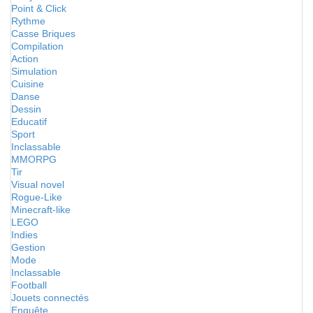
Point & Click
Rythme
Casse Briques
Compilation
Action
Simulation
Cuisine
Danse
Dessin
Educatif
Sport
Inclassable
MMORPG
Tir
Visual novel
Rogue-Like
Minecraft-like
LEGO
Indies
Gestion
Mode
Inclassable
Football
Jouets connectés
Enquête