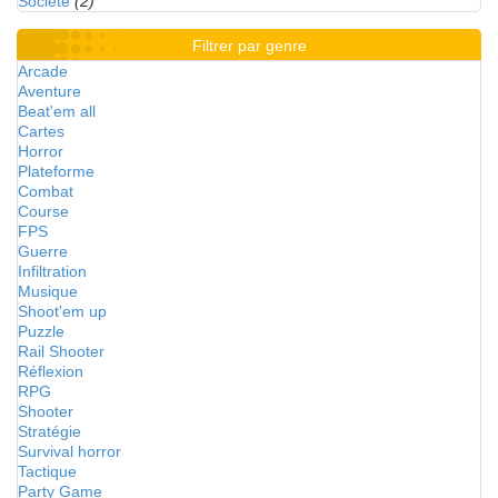
Société
(2)
Filtrer par genre
Arcade
Aventure
Beat'em all
Cartes
Horror
Plateforme
Combat
Course
FPS
Guerre
Infiltration
Musique
Shoot'em up
Puzzle
Rail Shooter
Réflexion
RPG
Shooter
Stratégie
Survival horror
Tactique
Party Game