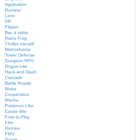
Application
Rumeur
Livre
VR
Flipper
Bac à sable
Rainy Frog
Thriller narratif
Metroidvania
Tower Defense
Dungeon RPG
Rogue-Lite
Hack-and-Slash
Cascade
Battle Royale
Moba
Coopération
Mecha
Pokémon-Like
Casse-tête
Free-to-Play
Film
Horreur
FMV
Survie