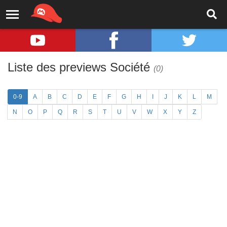
Liste des previews Société
(0)
0-9
A
B
C
D
E
F
G
H
I
J
K
L
M
N
O
P
Q
R
S
T
U
V
W
X
Y
Z