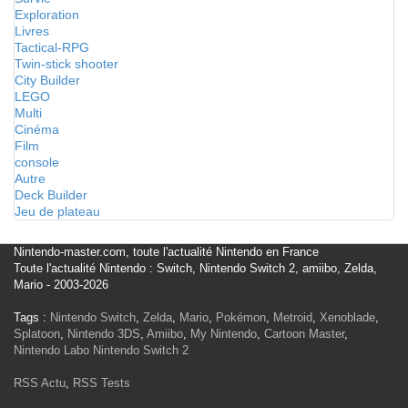
Exploration
Livres
Tactical-RPG
Twin-stick shooter
City Builder
LEGO
Multi
Cinéma
Film
console
Autre
Deck Builder
Jeu de plateau
Nintendo-master.com, toute l'actualité Nintendo en France
Toute l'actualité Nintendo : Switch, Nintendo Switch 2, amiibo, Zelda,
Mario - 2003-2026
Tags :
Nintendo Switch
,
Zelda
,
Mario
,
Pokémon
,
Metroid
,
Xenoblade
,
Splatoon
,
Nintendo 3DS
,
Amiibo
,
My Nintendo
,
Cartoon Master
,
Nintendo Labo
Nintendo Switch 2
RSS Actu
,
RSS Tests