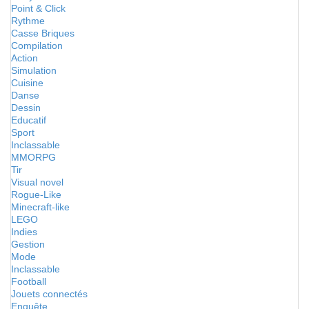
Point & Click
Rythme
Casse Briques
Compilation
Action
Simulation
Cuisine
Danse
Dessin
Educatif
Sport
Inclassable
MMORPG
Tir
Visual novel
Rogue-Like
Minecraft-like
LEGO
Indies
Gestion
Mode
Inclassable
Football
Jouets connectés
Enquête