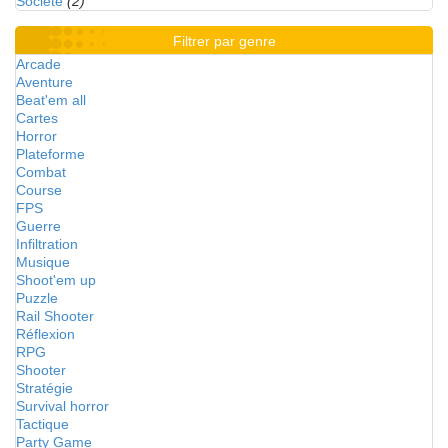
Société
(2)
Filtrer par genre
Arcade
Aventure
Beat'em all
Cartes
Horror
Plateforme
Combat
Course
FPS
Guerre
Infiltration
Musique
Shoot'em up
Puzzle
Rail Shooter
Réflexion
RPG
Shooter
Stratégie
Survival horror
Tactique
Party Game