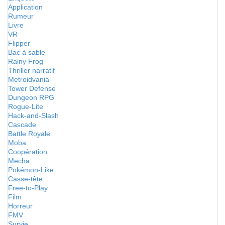
Application
Rumeur
Livre
VR
Flipper
Bac à sable
Rainy Frog
Thriller narratif
Metroidvania
Tower Defense
Dungeon RPG
Rogue-Lite
Hack-and-Slash
Cascade
Battle Royale
Moba
Coopération
Mecha
Pokémon-Like
Casse-tête
Free-to-Play
Film
Horreur
FMV
Survie