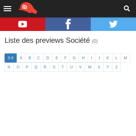
Liste des previews Société
(0)
0-9
A
B
C
D
E
F
G
H
I
J
K
L
M
N
O
P
Q
R
S
T
U
V
W
X
Y
Z