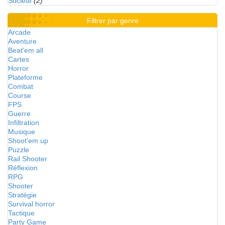
Société
(2)
Filtrer par genre
Arcade
Aventure
Beat'em all
Cartes
Horror
Plateforme
Combat
Course
FPS
Guerre
Infiltration
Musique
Shoot'em up
Puzzle
Rail Shooter
Réflexion
RPG
Shooter
Stratégie
Survival horror
Tactique
Party Game