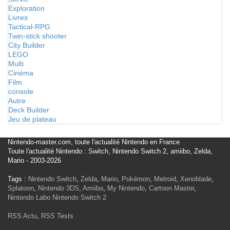
Exploration
Livres
Tactical-RPG
Twin-stick shooter
City Builder
LEGO
Multi
Cinéma
Film
console
Autre
Deck Builder
Jeu de plateau
Nintendo-master.com, toute l'actualité Nintendo en France
Toute l'actualité Nintendo : Switch, Nintendo Switch 2, amiibo, Zelda,
Mario - 2003-2026
Tags :
Nintendo Switch
,
Zelda
,
Mario
,
Pokémon
,
Metroid
,
Xenoblade
,
Splatoon
,
Nintendo 3DS
,
Amiibo
,
My Nintendo
,
Cartoon Master
,
Nintendo Labo
Nintendo Switch 2
RSS Actu
,
RSS Tests