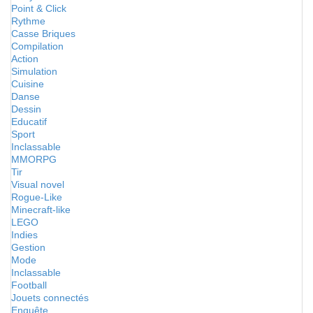
Point & Click
Rythme
Casse Briques
Compilation
Action
Simulation
Cuisine
Danse
Dessin
Educatif
Sport
Inclassable
MMORPG
Tir
Visual novel
Rogue-Like
Minecraft-like
LEGO
Indies
Gestion
Mode
Inclassable
Football
Jouets connectés
Enquête