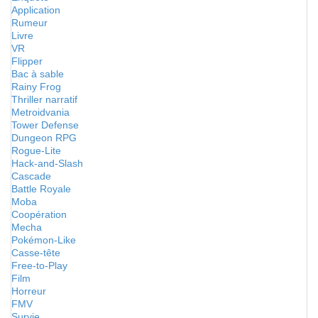
Application
Rumeur
Livre
VR
Flipper
Bac à sable
Rainy Frog
Thriller narratif
Metroidvania
Tower Defense
Dungeon RPG
Rogue-Lite
Hack-and-Slash
Cascade
Battle Royale
Moba
Coopération
Mecha
Pokémon-Like
Casse-tête
Free-to-Play
Film
Horreur
FMV
Survie