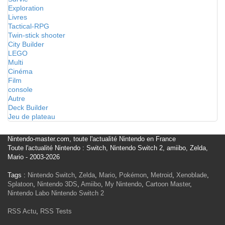
Exploration
Livres
Tactical-RPG
Twin-stick shooter
City Builder
LEGO
Multi
Cinéma
Film
console
Autre
Deck Builder
Jeu de plateau
Nintendo-master.com, toute l'actualité Nintendo en France
Toute l'actualité Nintendo : Switch, Nintendo Switch 2, amiibo, Zelda,
Mario - 2003-2026
Tags :
Nintendo Switch
,
Zelda
,
Mario
,
Pokémon
,
Metroid
,
Xenoblade
,
Splatoon
,
Nintendo 3DS
,
Amiibo
,
My Nintendo
,
Cartoon Master
,
Nintendo Labo
Nintendo Switch 2
RSS Actu
,
RSS Tests