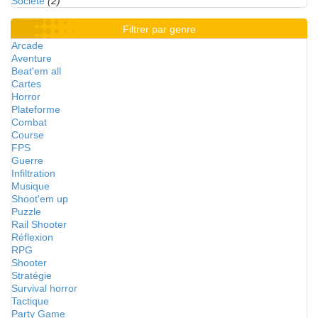
Société
(2)
Filtrer par genre
Arcade
Aventure
Beat'em all
Cartes
Horror
Plateforme
Combat
Course
FPS
Guerre
Infiltration
Musique
Shoot'em up
Puzzle
Rail Shooter
Réflexion
RPG
Shooter
Stratégie
Survival horror
Tactique
Party Game