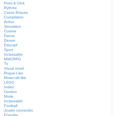
Point & Click
Rythme
Casse Briques
Compilation
Action
Simulation
Cuisine
Danse
Dessin
Educatif
Sport
Inclassable
MMORPG
Tir
Visual novel
Rogue-Like
Minecraft-like
LEGO
Indies
Gestion
Mode
Inclassable
Football
Jouets connectés
Enquête