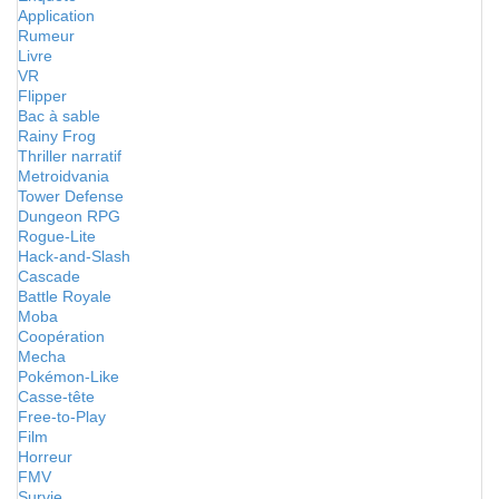
Application
Rumeur
Livre
VR
Flipper
Bac à sable
Rainy Frog
Thriller narratif
Metroidvania
Tower Defense
Dungeon RPG
Rogue-Lite
Hack-and-Slash
Cascade
Battle Royale
Moba
Coopération
Mecha
Pokémon-Like
Casse-tête
Free-to-Play
Film
Horreur
FMV
Survie