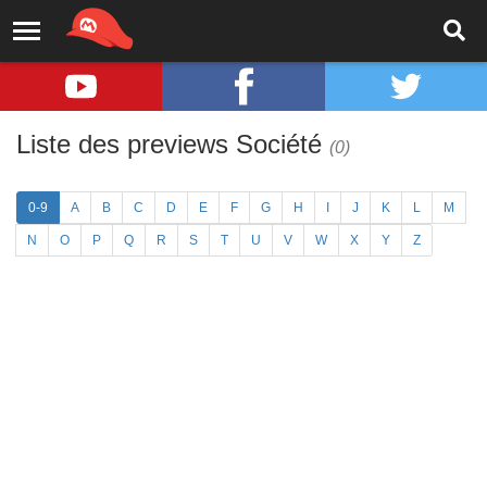
Liste des previews Société
(0)
0-9
A
B
C
D
E
F
G
H
I
J
K
L
M
N
O
P
Q
R
S
T
U
V
W
X
Y
Z