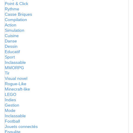
Point & Click
Rythme
Casse Briques
Compilation
Action
Simulation
Cuisine
Danse
Dessin
Educatif
Sport
Inclassable
MMORPG
Tir
Visual novel
Rogue-Like
Minecraft-like
LEGO
Indies
Gestion
Mode
Inclassable
Football
Jouets connectés
Enquête