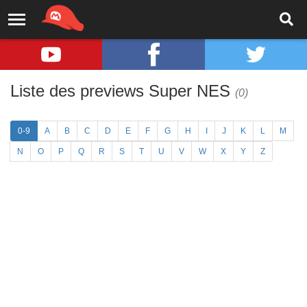
Liste des previews Super NES
(0)
0-9
A
B
C
D
E
F
G
H
I
J
K
L
M
N
O
P
Q
R
S
T
U
V
W
X
Y
Z