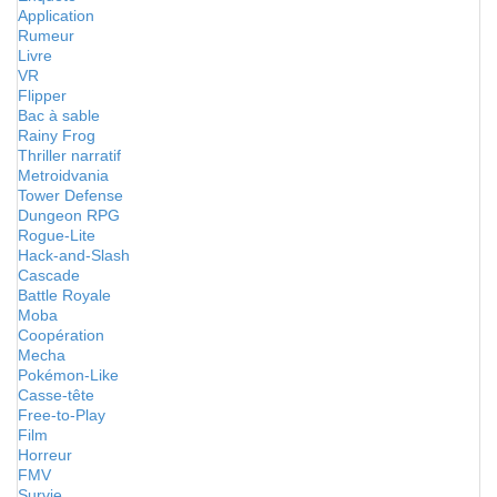
Application
Rumeur
Livre
VR
Flipper
Bac à sable
Rainy Frog
Thriller narratif
Metroidvania
Tower Defense
Dungeon RPG
Rogue-Lite
Hack-and-Slash
Cascade
Battle Royale
Moba
Coopération
Mecha
Pokémon-Like
Casse-tête
Free-to-Play
Film
Horreur
FMV
Survie