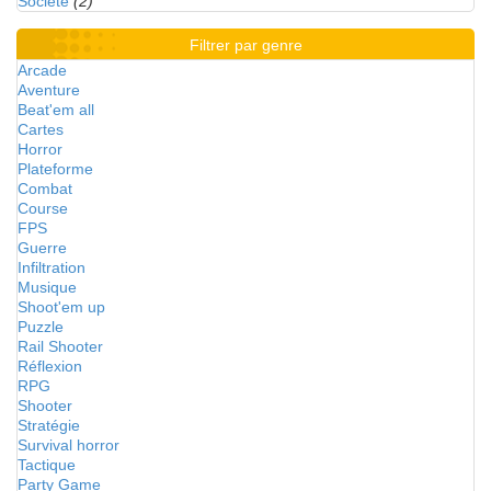
Société
(2)
Filtrer par genre
Arcade
Aventure
Beat'em all
Cartes
Horror
Plateforme
Combat
Course
FPS
Guerre
Infiltration
Musique
Shoot'em up
Puzzle
Rail Shooter
Réflexion
RPG
Shooter
Stratégie
Survival horror
Tactique
Party Game