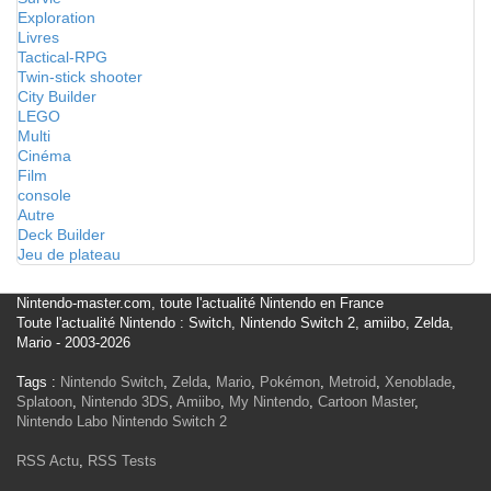
Exploration
Livres
Tactical-RPG
Twin-stick shooter
City Builder
LEGO
Multi
Cinéma
Film
console
Autre
Deck Builder
Jeu de plateau
Nintendo-master.com, toute l'actualité Nintendo en France
Toute l'actualité Nintendo : Switch, Nintendo Switch 2, amiibo, Zelda,
Mario - 2003-2026
Tags :
Nintendo Switch
,
Zelda
,
Mario
,
Pokémon
,
Metroid
,
Xenoblade
,
Splatoon
,
Nintendo 3DS
,
Amiibo
,
My Nintendo
,
Cartoon Master
,
Nintendo Labo
Nintendo Switch 2
RSS Actu
,
RSS Tests