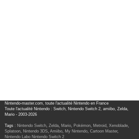
Nintendo-master.com, toute l'actualité Nintendo en France
Toute l'actualité Nintendo : Switch, Nintendo Switch 2, amiibo, Zelda,
Mario - 2003-2026
Tags :
Nintendo Switch
,
Zelda
,
Mario
,
Pokémon
,
Metroid
,
Xenoblade
,
Splatoon
,
Nintendo 3DS
,
Amiibo
,
My Nintendo
,
Cartoon Master
,
Nintendo Labo
Nintendo Switch 2