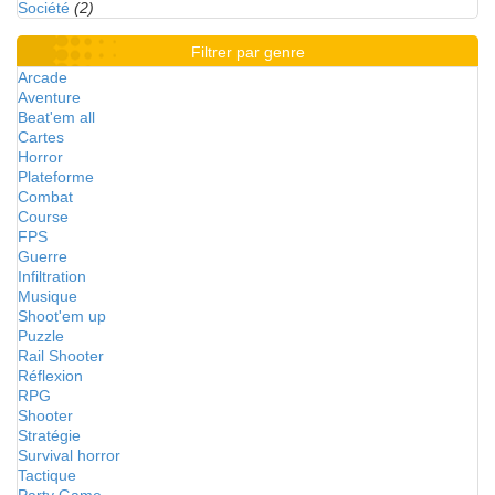
Société
(2)
Filtrer par genre
Arcade
Aventure
Beat'em all
Cartes
Horror
Plateforme
Combat
Course
FPS
Guerre
Infiltration
Musique
Shoot'em up
Puzzle
Rail Shooter
Réflexion
RPG
Shooter
Stratégie
Survival horror
Tactique