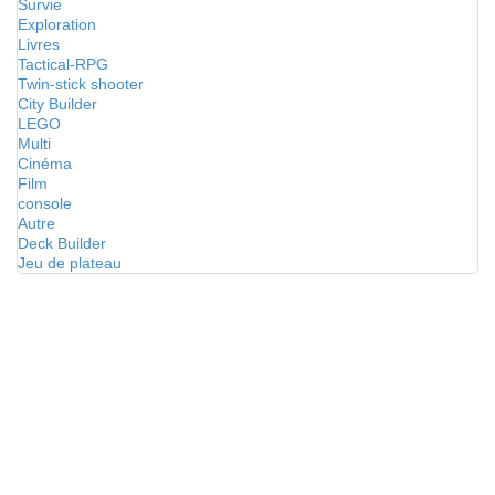
Survie
Exploration
Livres
Tactical-RPG
Twin-stick shooter
City Builder
LEGO
Multi
Cinéma
Film
console
Autre
Deck Builder
Jeu de plateau