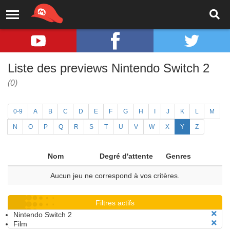
Liste des previews Nintendo Switch 2
(0)
0-9
A
B
C
D
E
F
G
H
I
J
K
L
M
N
O
P
Q
R
S
T
U
V
W
X
Y
Z
Nom
Degré d'attente
Genres
Aucun jeu ne correspond à vos critères.
Filtres actifs
Nintendo Switch 2
Film