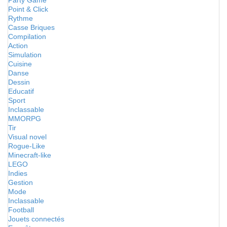
Party Game
Point & Click
Rythme
Casse Briques
Compilation
Action
Simulation
Cuisine
Danse
Dessin
Educatif
Sport
Inclassable
MMORPG
Tir
Visual novel
Rogue-Like
Minecraft-like
LEGO
Indies
Gestion
Mode
Inclassable
Football
Jouets connectés