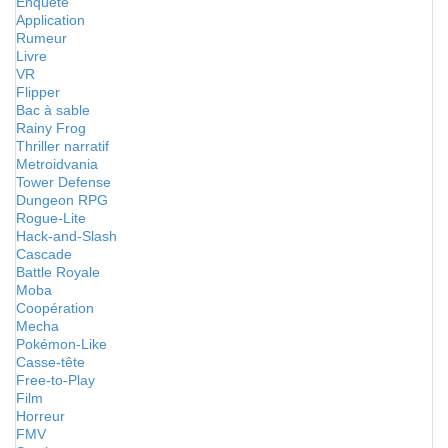
Enquête
Application
Rumeur
Livre
VR
Flipper
Bac à sable
Rainy Frog
Thriller narratif
Metroidvania
Tower Defense
Dungeon RPG
Rogue-Lite
Hack-and-Slash
Cascade
Battle Royale
Moba
Coopération
Mecha
Pokémon-Like
Casse-tête
Free-to-Play
Film
Horreur
FMV