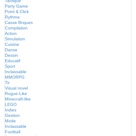
Tactique
Party Game
Point & Click
Rythme
Casse Briques
Compilation
Action
Simulation
Cuisine
Danse
Dessin
Educatif
Sport
Inclassable
MMORPG
Tir
Visual novel
Rogue-Like
Minecraft-like
LEGO
Indies
Gestion
Mode
Inclassable
Football