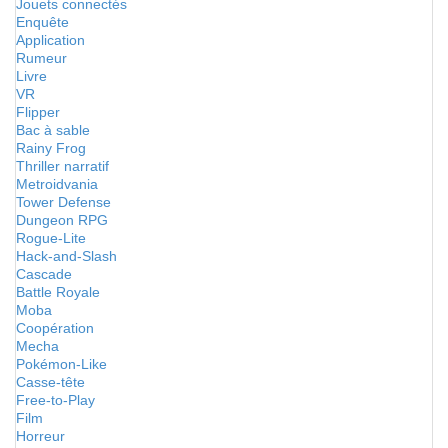
Jouets connectés
Enquête
Application
Rumeur
Livre
VR
Flipper
Bac à sable
Rainy Frog
Thriller narratif
Metroidvania
Tower Defense
Dungeon RPG
Rogue-Lite
Hack-and-Slash
Cascade
Battle Royale
Moba
Coopération
Mecha
Pokémon-Like
Casse-tête
Free-to-Play
Film
Horreur