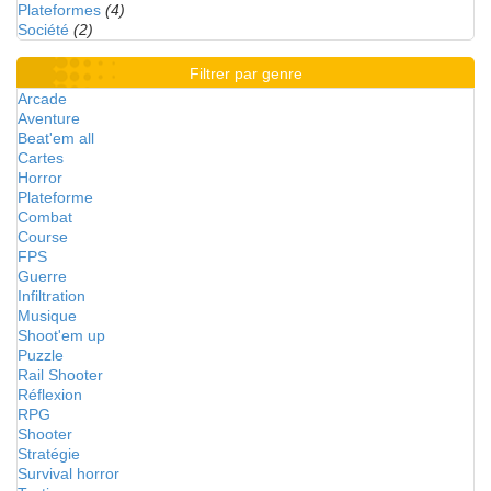
Plateformes
(4)
Société
(2)
Filtrer par genre
Arcade
Aventure
Beat'em all
Cartes
Horror
Plateforme
Combat
Course
FPS
Guerre
Infiltration
Musique
Shoot'em up
Puzzle
Rail Shooter
Réflexion
RPG
Shooter
Stratégie
Survival horror