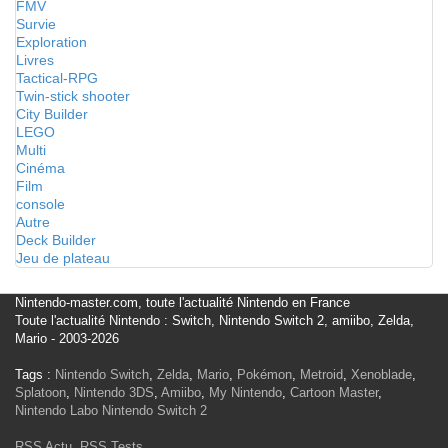
FMV
Survie
Exploration
Livres
Tactical-RPG
Twin-stick shooter
City Builder
LEGO
Multi
Cinéma
Film
console
Autre
Deck Builder
Jeu de plateau
Nintendo-master.com, toute l'actualité Nintendo en France
Toute l'actualité Nintendo : Switch, Nintendo Switch 2, amiibo, Zelda,
Mario - 2003-2026
Tags :
Nintendo Switch
,
Zelda
,
Mario
,
Pokémon
,
Metroid
,
Xenoblade
,
Splatoon
,
Nintendo 3DS
,
Amiibo
,
My Nintendo
,
Cartoon Master
,
Nintendo Labo
Nintendo Switch 2
RSS Actu
,
RSS Tests