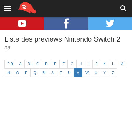
Liste des previews Nintendo Switch 2
(0)
0-9
A
B
C
D
E
F
G
H
I
J
K
L
M
N
O
P
Q
R
S
T
U
V
W
X
Y
Z