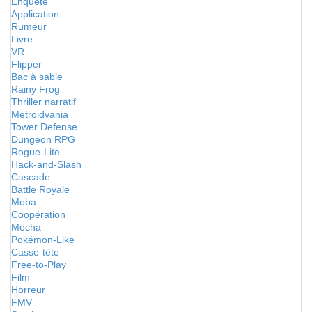
Enquête
Application
Rumeur
Livre
VR
Flipper
Bac à sable
Rainy Frog
Thriller narratif
Metroidvania
Tower Defense
Dungeon RPG
Rogue-Lite
Hack-and-Slash
Cascade
Battle Royale
Moba
Coopération
Mecha
Pokémon-Like
Casse-tête
Free-to-Play
Film
Horreur
FMV