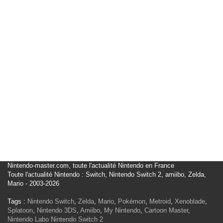
Nintendo-master.com, toute l'actualité Nintendo en France
Toute l'actualité Nintendo : Switch, Nintendo Switch 2, amiibo, Zelda,
Mario - 2003-2026
Tags :
Nintendo Switch
,
Zelda
,
Mario
,
Pokémon
,
Metroid
,
Xenoblade
,
Splatoon
,
Nintendo 3DS
,
Amiibo
,
My Nintendo
,
Cartoon Master
,
Nintendo Labo
Nintendo Switch 2