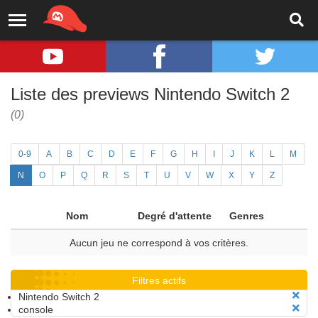
Liste des previews Nintendo Switch 2
(0)
0-9
A
B
C
D
E
F
G
H
I
J
K
L
M
N
O
P
Q
R
S
T
U
V
W
X
Y
Z
Nom
Degré d'attente
Genres
Aucun jeu ne correspond à vos critères.
Filtres actifs
Nintendo Switch 2
console