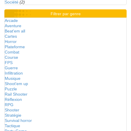
Société
(2)
Filtrer par genre
Arcade
Aventure
Beat'em all
Cartes
Horror
Plateforme
Combat
Course
FPS
Guerre
Infiltration
Musique
Shoot'em up
Puzzle
Rail Shooter
Réflexion
RPG
Shooter
Stratégie
Survival horror
Tactique