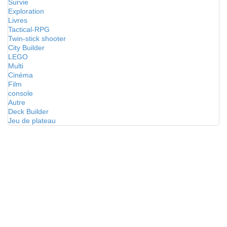
Survie
Exploration
Livres
Tactical-RPG
Twin-stick shooter
City Builder
LEGO
Multi
Cinéma
Film
console
Autre
Deck Builder
Jeu de plateau