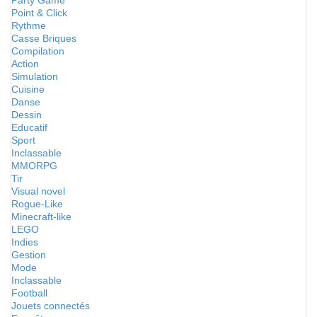
Party Game
Point & Click
Rythme
Casse Briques
Compilation
Action
Simulation
Cuisine
Danse
Dessin
Educatif
Sport
Inclassable
MMORPG
Tir
Visual novel
Rogue-Like
Minecraft-like
LEGO
Indies
Gestion
Mode
Inclassable
Football
Jouets connectés