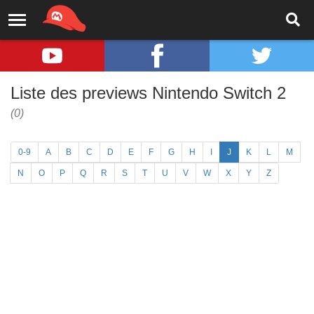
Liste des previews Nintendo Switch 2
(0)
0-9
A
B
C
D
E
F
G
H
I
J
K
L
M
N
O
P
Q
R
S
T
U
V
W
X
Y
Z