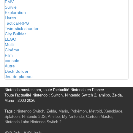
FMV
Survie
Exploration
Livres
Tactical-RPG
Twin-stick shooter
City Builder
LEGO
Multi
Cinéma
Film
console
Autre
Deck Builder
Jeu de plateau
Nintendo-master.com, toute l'actualité Nintendo en France
Toute l'actualité Nintendo : Switch, Nintendo Switch 2, amiibo, Zelda,
Mario - 2003-2026
Tags :
Nintendo Switch
,
Zelda
,
Mario
,
Pokémon
,
Metroid
,
Xenoblade
,
Splatoon
,
Nintendo 3DS
,
Amiibo
,
My Nintendo
,
Cartoon Master
,
Nintendo Labo
Nintendo Switch 2
RSS Actu
,
RSS Tests