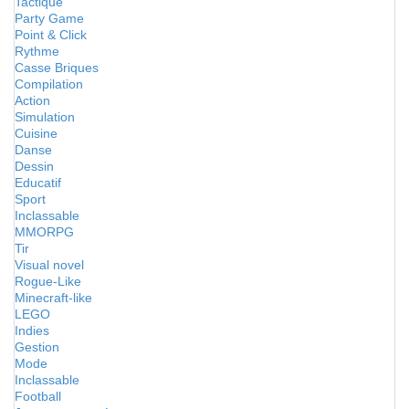
Tactique
Party Game
Point & Click
Rythme
Casse Briques
Compilation
Action
Simulation
Cuisine
Danse
Dessin
Educatif
Sport
Inclassable
MMORPG
Tir
Visual novel
Rogue-Like
Minecraft-like
LEGO
Indies
Gestion
Mode
Inclassable
Football