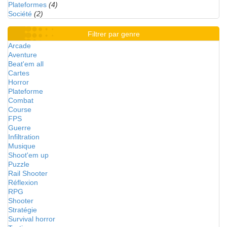
Plateformes
(4)
Société
(2)
Filtrer par genre
Arcade
Aventure
Beat'em all
Cartes
Horror
Plateforme
Combat
Course
FPS
Guerre
Infiltration
Musique
Shoot'em up
Puzzle
Rail Shooter
Réflexion
RPG
Shooter
Stratégie
Survival horror