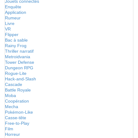
Jouets connectés
Enquête
Application
Rumeur
Livre
VR
Flipper
Bac à sable
Rainy Frog
Thriller narratif
Metroidvania
Tower Defense
Dungeon RPG
Rogue-Lite
Hack-and-Slash
Cascade
Battle Royale
Moba
Coopération
Mecha
Pokémon-Like
Casse-tête
Free-to-Play
Film
Horreur