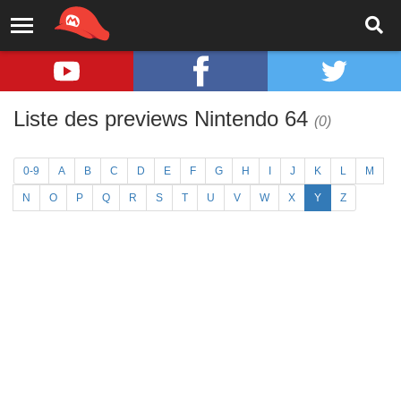
Liste des previews Nintendo 64
(0)
0-9
A
B
C
D
E
F
G
H
I
J
K
L
M
N
O
P
Q
R
S
T
U
V
W
X
Y
Z