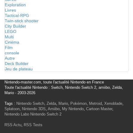
Exploration
Livres
Tactical-RPG
Twin-stick shooter
City Builder
LEGO
Multi
Cinéma
Film
console
Autre
Deck Builder
Jeu de plateau
Nintendo-master.com, toute l'actualité Nintendo en France
Toute l'actualité Nintendo : Switch, Nintendo Switch 2, amiibo, Zelda,
Mario - 2003-2026
Tags :
Nintendo Switch
,
Zelda
,
Mario
,
Pokémon
,
Metroid
,
Xenoblade
,
Splatoon
,
Nintendo 3DS
,
Amiibo
,
My Nintendo
,
Cartoon Master
,
Nintendo Labo
Nintendo Switch 2
RSS Actu
,
RSS Tests