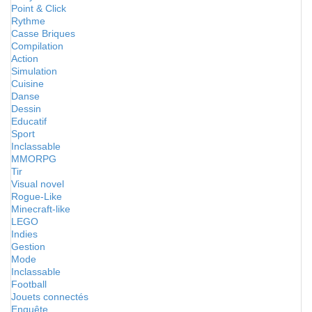
Point & Click
Rythme
Casse Briques
Compilation
Action
Simulation
Cuisine
Danse
Dessin
Educatif
Sport
Inclassable
MMORPG
Tir
Visual novel
Rogue-Like
Minecraft-like
LEGO
Indies
Gestion
Mode
Inclassable
Football
Jouets connectés
Enquête