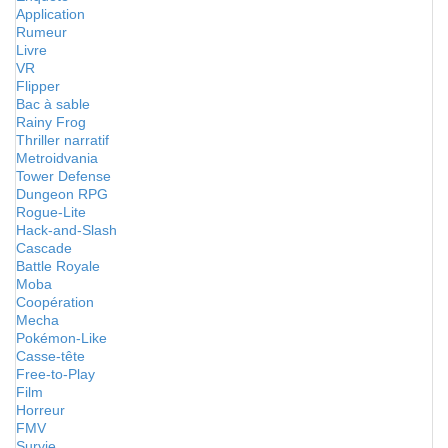
Application
Rumeur
Livre
VR
Flipper
Bac à sable
Rainy Frog
Thriller narratif
Metroidvania
Tower Defense
Dungeon RPG
Rogue-Lite
Hack-and-Slash
Cascade
Battle Royale
Moba
Coopération
Mecha
Pokémon-Like
Casse-tête
Free-to-Play
Film
Horreur
FMV
Survie