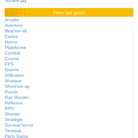
Société
(2)
Filtrer par genre
Arcade
Aventure
Beat'em all
Cartes
Horror
Plateforme
Combat
Course
FPS
Guerre
Infiltration
Musique
Shoot'em up
Puzzle
Rail Shooter
Réflexion
RPG
Shooter
Stratégie
Survival horror
Tactique
Party Game