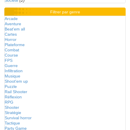
Société
(2)
Filtrer par genre
Arcade
Aventure
Beat'em all
Cartes
Horror
Plateforme
Combat
Course
FPS
Guerre
Infiltration
Musique
Shoot'em up
Puzzle
Rail Shooter
Réflexion
RPG
Shooter
Stratégie
Survival horror
Tactique
Party Game