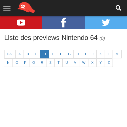
Liste des previews Nintendo 64
(0)
0-9
A
B
C
D
E
F
G
H
I
J
K
L
M
N
O
P
Q
R
S
T
U
V
W
X
Y
Z