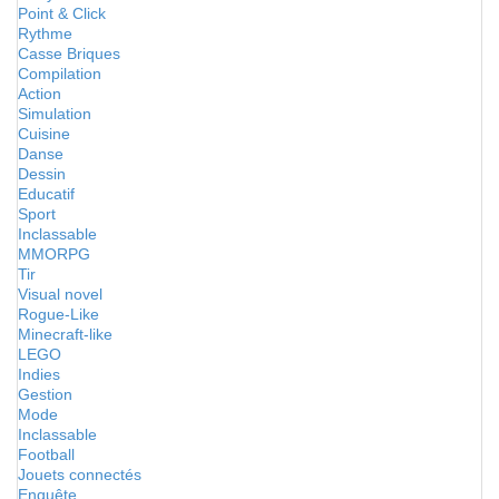
Point & Click
Rythme
Casse Briques
Compilation
Action
Simulation
Cuisine
Danse
Dessin
Educatif
Sport
Inclassable
MMORPG
Tir
Visual novel
Rogue-Like
Minecraft-like
LEGO
Indies
Gestion
Mode
Inclassable
Football
Jouets connectés
Enquête