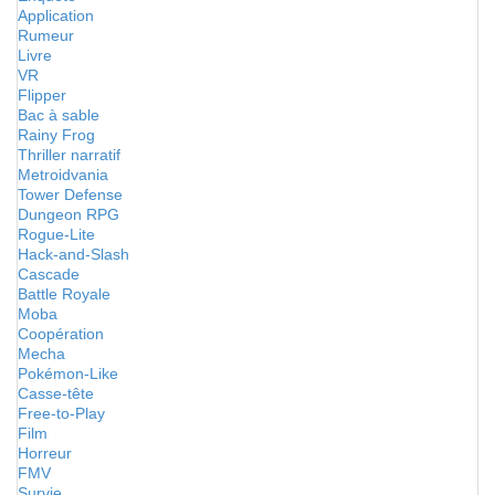
Application
Rumeur
Livre
VR
Flipper
Bac à sable
Rainy Frog
Thriller narratif
Metroidvania
Tower Defense
Dungeon RPG
Rogue-Lite
Hack-and-Slash
Cascade
Battle Royale
Moba
Coopération
Mecha
Pokémon-Like
Casse-tête
Free-to-Play
Film
Horreur
FMV
Survie