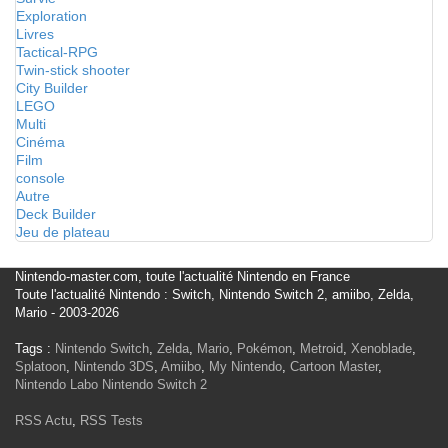
Exploration
Livres
Tactical-RPG
Twin-stick shooter
City Builder
LEGO
Multi
Cinéma
Film
console
Autre
Deck Builder
Jeu de plateau
Nintendo-master.com, toute l'actualité Nintendo en France
Toute l'actualité Nintendo : Switch, Nintendo Switch 2, amiibo, Zelda,
Mario - 2003-2026
Tags :
Nintendo Switch
,
Zelda
,
Mario
,
Pokémon
,
Metroid
,
Xenoblade
,
Splatoon
,
Nintendo 3DS
,
Amiibo
,
My Nintendo
,
Cartoon Master
,
Nintendo Labo
Nintendo Switch 2
RSS Actu
,
RSS Tests