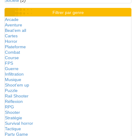
Société
(2)
Filtrer par genre
Arcade
Aventure
Beat'em all
Cartes
Horror
Plateforme
Combat
Course
FPS
Guerre
Infiltration
Musique
Shoot'em up
Puzzle
Rail Shooter
Réflexion
RPG
Shooter
Stratégie
Survival horror
Tactique
Party Game