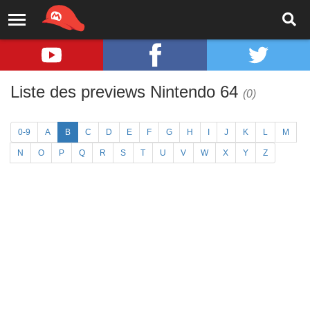
Liste des previews Nintendo 64
(0)
0-9
A
B
C
D
E
F
G
H
I
J
K
L
M
N
O
P
Q
R
S
T
U
V
W
X
Y
Z