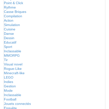
Point & Click
Rythme
Casse Briques
Compilation
Action
Simulation
Cuisine
Danse
Dessin
Educatif
Sport
Inclassable
MMORPG
Tir
Visual novel
Rogue-Like
Minecraft-like
LEGO
Indies
Gestion
Mode
Inclassable
Football
Jouets connectés
Enquête