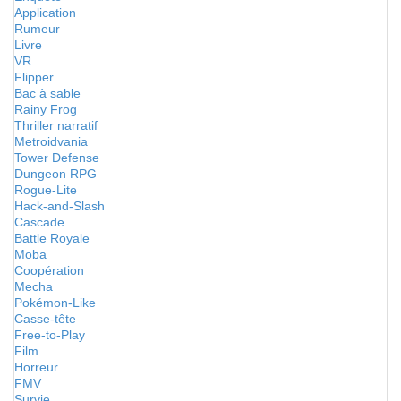
Application
Rumeur
Livre
VR
Flipper
Bac à sable
Rainy Frog
Thriller narratif
Metroidvania
Tower Defense
Dungeon RPG
Rogue-Lite
Hack-and-Slash
Cascade
Battle Royale
Moba
Coopération
Mecha
Pokémon-Like
Casse-tête
Free-to-Play
Film
Horreur
FMV
Survie