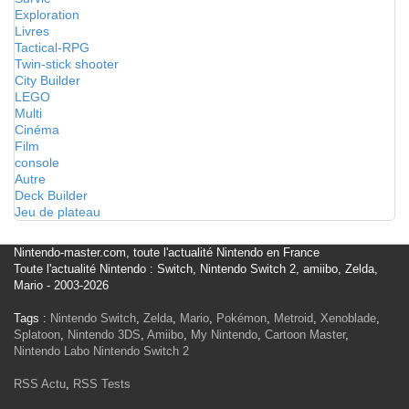
Exploration
Livres
Tactical-RPG
Twin-stick shooter
City Builder
LEGO
Multi
Cinéma
Film
console
Autre
Deck Builder
Jeu de plateau
Nintendo-master.com, toute l'actualité Nintendo en France
Toute l'actualité Nintendo : Switch, Nintendo Switch 2, amiibo, Zelda,
Mario - 2003-2026
Tags :
Nintendo Switch
,
Zelda
,
Mario
,
Pokémon
,
Metroid
,
Xenoblade
,
Splatoon
,
Nintendo 3DS
,
Amiibo
,
My Nintendo
,
Cartoon Master
,
Nintendo Labo
Nintendo Switch 2
RSS Actu
,
RSS Tests