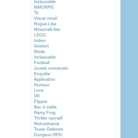
Inclassable
MMORPG
Tir
Visual novel
Rogue-Like
Minecraft-like
LEGO
Indies
Gestion
Mode
Inclassable
Football
Jouets connectés
Enquête
Application
Rumeur
Livre
VR
Flipper
Bac à sable
Rainy Frog
Thriller narratif
Metroidvania
Tower Defense
Dungeon RPG