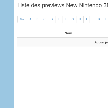
Liste des previews New Nintendo 
0-9
A
B
C
D
E
F
G
H
I
J
K
L
Nom
Aucun je