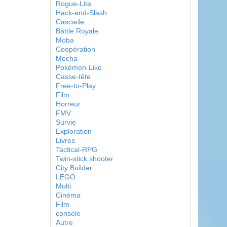
Rogue-Lite
Hack-and-Slash
Cascade
Battle Royale
Moba
Coopération
Mecha
Pokémon-Like
Casse-tête
Free-to-Play
Film
Horreur
FMV
Survie
Exploration
Livres
Tactical-RPG
Twin-stick shooter
City Builder
LEGO
Multi
Cinéma
Film
console
Autre