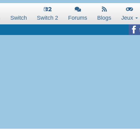
s
Switch
Switch 2
Forums
Blogs
Jeux