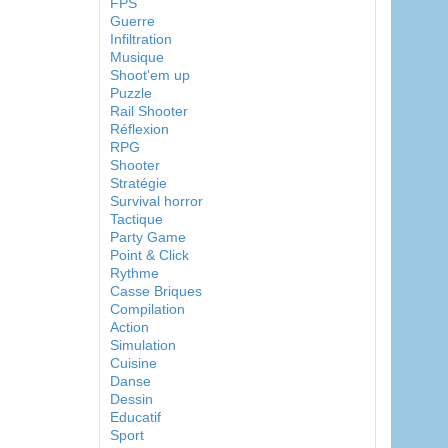
FPS
Guerre
Infiltration
Musique
Shoot'em up
Puzzle
Rail Shooter
Réflexion
RPG
Shooter
Stratégie
Survival horror
Tactique
Party Game
Point & Click
Rythme
Casse Briques
Compilation
Action
Simulation
Cuisine
Danse
Dessin
Educatif
Sport