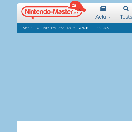
Actu
Test
Accueil
Liste des previews
New Nintendo 3DS