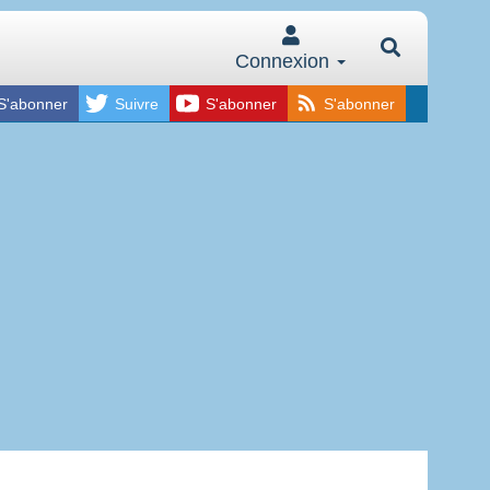
Connexion
S'abonner
Suivre
S'abonner
S'abonner