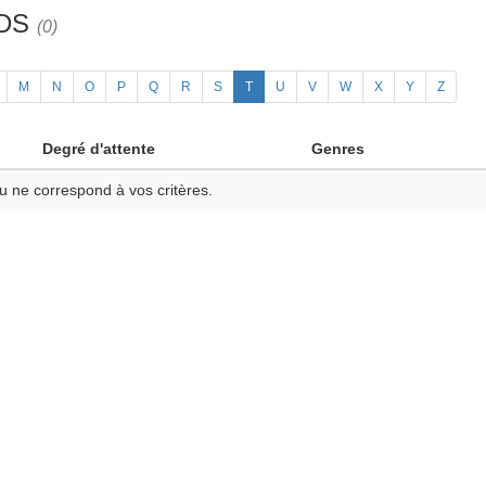
3DS
(0)
M
N
O
P
Q
R
S
T
U
V
W
X
Y
Z
Degré d'attente
Genres
u ne correspond à vos critères.