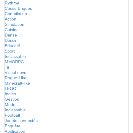
Rythme
Casse Briques
Compilation
Action
Simulation
Cuisine
Danse
Dessin
Educatif
Sport
Inclassable
MMORPG
Tir
Visual novel
Rogue-Like
Minecraft-like
LEGO
Indies
Gestion
Mode
Inclassable
Football
Jouets connectés
Enquête
Application