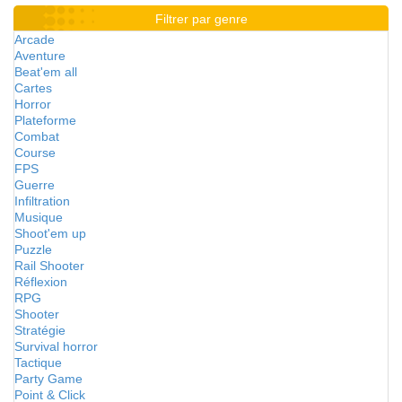
Filtrer par genre
Arcade
Aventure
Beat'em all
Cartes
Horror
Plateforme
Combat
Course
FPS
Guerre
Infiltration
Musique
Shoot'em up
Puzzle
Rail Shooter
Réflexion
RPG
Shooter
Stratégie
Survival horror
Tactique
Party Game
Point & Click