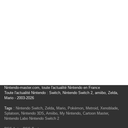
Nintendo-master.com, toute l'actualité Nintendo en France
Toute l'actualité Nintendo : Switch, Nintendo Switch 2, amiibo, Zelda,
Mario - 2003-2026
Tags :
Nintendo Switch
,
Zelda
,
Mario
,
Pokémon
,
Metroid
,
Xenoblade
,
Splatoon
,
Nintendo 3DS
,
Amiibo
,
My Nintendo
,
Cartoon Master
,
Nintendo Labo
Nintendo Switch 2