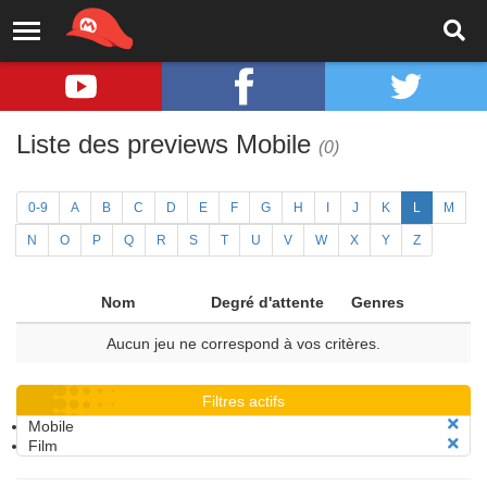
Liste des previews Mobile
(0)
0-9
A
B
C
D
E
F
G
H
I
J
K
L
M
N
O
P
Q
R
S
T
U
V
W
X
Y
Z
Nom
Degré d'attente
Genres
Aucun jeu ne correspond à vos critères.
Filtres actifs
Mobile
Film