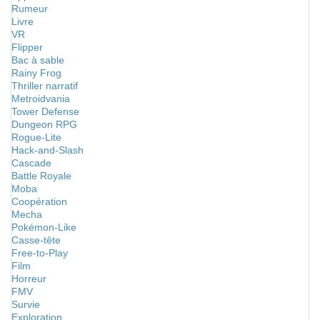
Rumeur
Livre
VR
Flipper
Bac à sable
Rainy Frog
Thriller narratif
Metroidvania
Tower Defense
Dungeon RPG
Rogue-Lite
Hack-and-Slash
Cascade
Battle Royale
Moba
Coopération
Mecha
Pokémon-Like
Casse-tête
Free-to-Play
Film
Horreur
FMV
Survie
Exploration