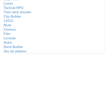
Livres
Tactical-RPG
Twin-stick shooter
City Builder
LEGO
Multi
Cinéma
Film
console
Autre
Deck Builder
Jeu de plateau