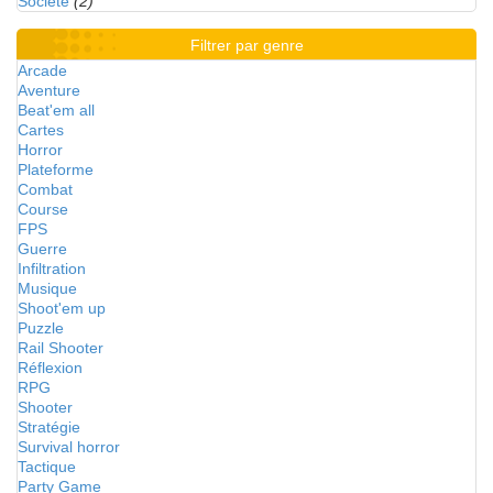
Société
(2)
Filtrer par genre
Arcade
Aventure
Beat'em all
Cartes
Horror
Plateforme
Combat
Course
FPS
Guerre
Infiltration
Musique
Shoot'em up
Puzzle
Rail Shooter
Réflexion
RPG
Shooter
Stratégie
Survival horror
Tactique
Party Game