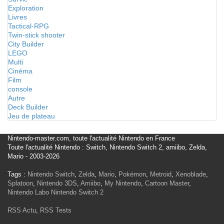
Exploration
Livres
Tactical-RPG
Twin-stick shooter
City Builder
LEGO
Multi
Cinéma
Film
console
Autre
Deck Builder
Jeu de plateau
Nintendo-master.com, toute l'actualité Nintendo en France
Toute l'actualité Nintendo : Switch, Nintendo Switch 2, amiibo, Zelda,
Mario - 2003-2026
Tags :
Nintendo Switch
,
Zelda
,
Mario
,
Pokémon
,
Metroid
,
Xenoblade
,
Splatoon
,
Nintendo 3DS
,
Amiibo
,
My Nintendo
,
Cartoon Master
,
Nintendo Labo
Nintendo Switch 2
RSS Actu
,
RSS Tests