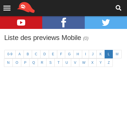
Liste des previews Mobile
(0)
0-9
A
B
C
D
E
F
G
H
I
J
K
L
M
N
O
P
Q
R
S
T
U
V
W
X
Y
Z