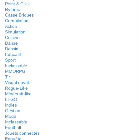
Point & Click
Rythme
Casse Briques
Compilation
Action
Simulation
Cuisine
Danse
Dessin
Educatif
Sport
Inclassable
MMORPG
Tir
Visual novel
Rogue-Like
Minecraft-like
LEGO
Indies
Gestion
Mode
Inclassable
Football
Jouets connectés
Enquête