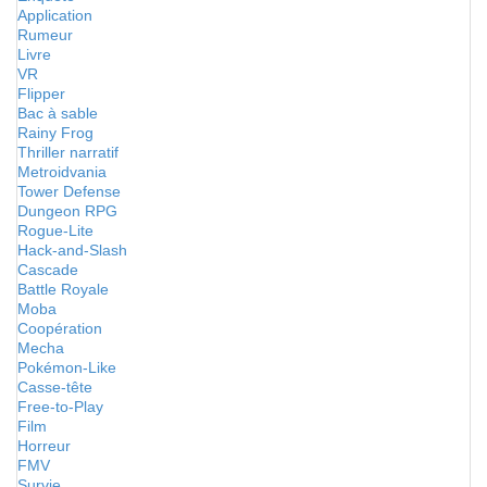
Application
Rumeur
Livre
VR
Flipper
Bac à sable
Rainy Frog
Thriller narratif
Metroidvania
Tower Defense
Dungeon RPG
Rogue-Lite
Hack-and-Slash
Cascade
Battle Royale
Moba
Coopération
Mecha
Pokémon-Like
Casse-tête
Free-to-Play
Film
Horreur
FMV
Survie