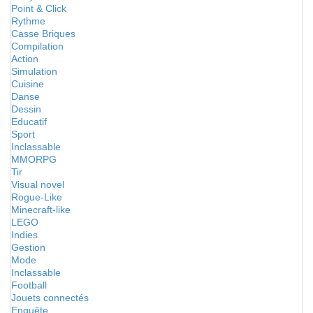
Point & Click
Rythme
Casse Briques
Compilation
Action
Simulation
Cuisine
Danse
Dessin
Educatif
Sport
Inclassable
MMORPG
Tir
Visual novel
Rogue-Like
Minecraft-like
LEGO
Indies
Gestion
Mode
Inclassable
Football
Jouets connectés
Enquête