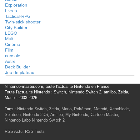
Exploration
Livres
Tactical-RPG
Twin-stick shooter
City Builder
LEGO
Multi
Cinéma
Film
console
Autre
Deck Builder
Jeu de plateau
Nintendo-master.com, toute l'actualité Nintendo en France
Toute l'actualité Nintendo : Switch, Nintendo Switch 2, amiibo, Zelda,
Mario - 2003-2026
Tags :
Nintendo Switch
,
Zelda
,
Mario
,
Pokémon
,
Metroid
,
Xenoblade
,
Splatoon
,
Nintendo 3DS
,
Amiibo
,
My Nintendo
,
Cartoon Master
,
Nintendo Labo
Nintendo Switch 2
RSS Actu
,
RSS Tests