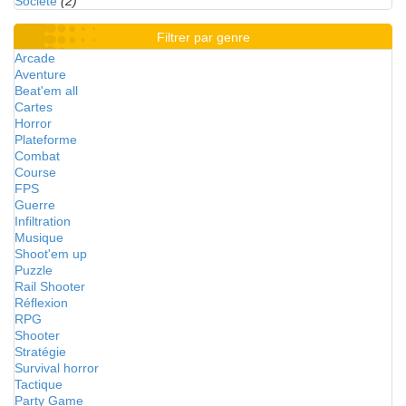
Société
(2)
Filtrer par genre
Arcade
Aventure
Beat'em all
Cartes
Horror
Plateforme
Combat
Course
FPS
Guerre
Infiltration
Musique
Shoot'em up
Puzzle
Rail Shooter
Réflexion
RPG
Shooter
Stratégie
Survival horror
Tactique
Party Game