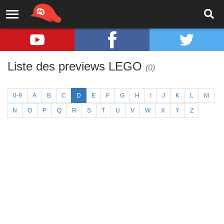
Liste des previews LEGO
(0)
0-9
A
B
C
D
E
F
G
H
I
J
K
L
M
N
O
P
Q
R
S
T
U
V
W
X
Y
Z