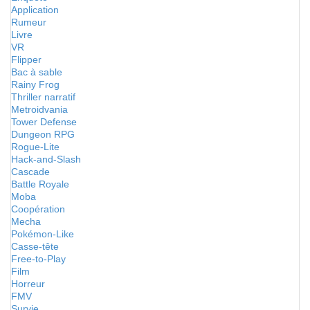
Application
Rumeur
Livre
VR
Flipper
Bac à sable
Rainy Frog
Thriller narratif
Metroidvania
Tower Defense
Dungeon RPG
Rogue-Lite
Hack-and-Slash
Cascade
Battle Royale
Moba
Coopération
Mecha
Pokémon-Like
Casse-tête
Free-to-Play
Film
Horreur
FMV
Survie