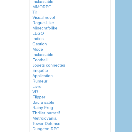
Inclassable
MMORPG
Tir
Visual novel
Rogue-Like
Minecraft-like
LEGO
Indies
Gestion
Mode
Inclassable
Football
Jouets connectés
Enquête
Application
Rumeur
Livre
VR
Flipper
Bac à sable
Rainy Frog
Thriller narratif
Metroidvania
Tower Defense
Dungeon RPG