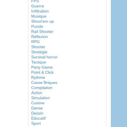
FPS
Guerre
Infiltration
Musique
Shoot'em up
Puzzle
Rail Shooter
Réflexion
RPG
Shooter
Stratégie
Survival horror
Tactique
Party Game
Point & Click
Rythme
Casse Briques
Compilation
Action
Simulation
Cuisine
Danse
Dessin
Educatif
Sport