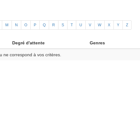
M
N
O
P
Q
R
S
T
U
V
W
X
Y
Z
Degré d'attente
Genres
u ne correspond à vos critères.