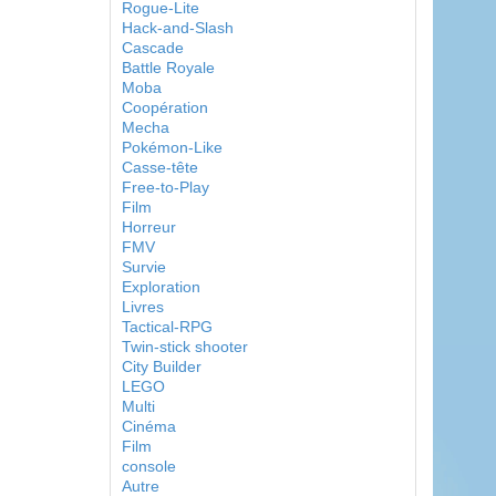
Rogue-Lite
Hack-and-Slash
Cascade
Battle Royale
Moba
Coopération
Mecha
Pokémon-Like
Casse-tête
Free-to-Play
Film
Horreur
FMV
Survie
Exploration
Livres
Tactical-RPG
Twin-stick shooter
City Builder
LEGO
Multi
Cinéma
Film
console
Autre