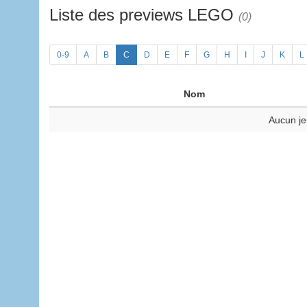
Liste des previews LEGO
(0)
0-9
A
B
C
D
E
F
G
H
I
J
K
L
Nom
Aucun je