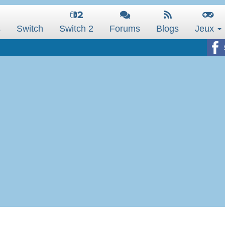
s
Switch
Switch 2
Forums
Blogs
Jeux