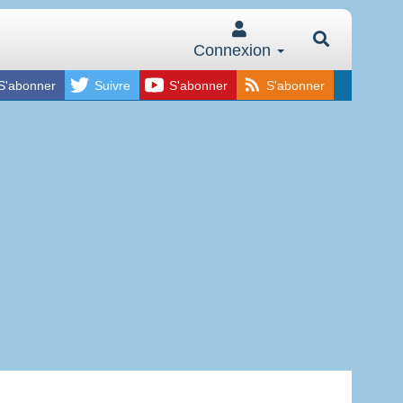
Connexion
S'abonner
Suivre
S'abonner
S'abonner