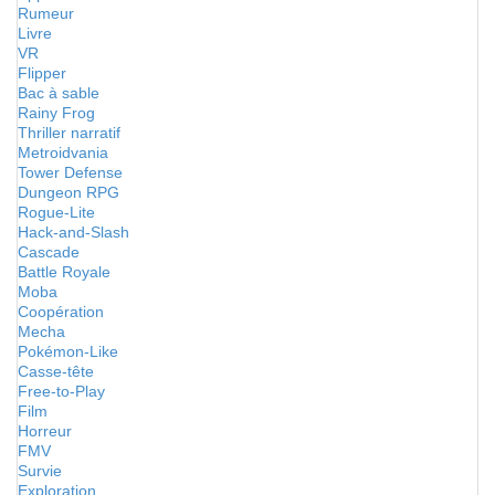
Rumeur
Livre
VR
Flipper
Bac à sable
Rainy Frog
Thriller narratif
Metroidvania
Tower Defense
Dungeon RPG
Rogue-Lite
Hack-and-Slash
Cascade
Battle Royale
Moba
Coopération
Mecha
Pokémon-Like
Casse-tête
Free-to-Play
Film
Horreur
FMV
Survie
Exploration