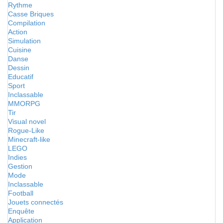
Rythme
Casse Briques
Compilation
Action
Simulation
Cuisine
Danse
Dessin
Educatif
Sport
Inclassable
MMORPG
Tir
Visual novel
Rogue-Like
Minecraft-like
LEGO
Indies
Gestion
Mode
Inclassable
Football
Jouets connectés
Enquête
Application