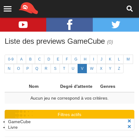
Liste des previews GameCube
(0)
0-9
A
B
C
D
E
F
G
H
I
J
K
L
M
N
O
P
Q
R
S
T
U
V
W
X
Y
Z
Nom
Degré d'attente
Genres
Aucun jeu ne correspond à vos critères.
Filtres actifs
GameCube
Livre