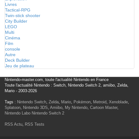
Livres
Tactical-RPG
Twin-stick shooter
City Builder
LEGO
Multi
Cinéma
Film
console
Autre
Deck Builder
Jeu de plateau
Nintendo-master.com, toute l'actualité Nintendo en France
Toute l'actualité Nintendo : Switch, Nintendo Switch 2, amiibo, Zelda,
Mario - 2003-2026
Tags :
Nintendo Switch
,
Zelda
,
Mario
,
Pokémon
,
Metroid
,
Xenoblade
,
Splatoon
,
Nintendo 3DS
,
Amiibo
,
My Nintendo
,
Cartoon Master
,
Nintendo Labo
Nintendo Switch 2
RSS Actu
,
RSS Tests