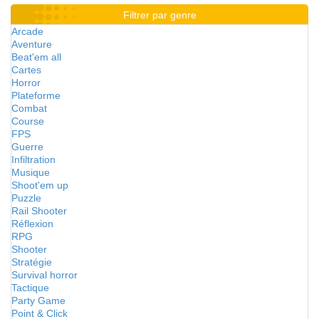
Filtrer par genre
Arcade
Aventure
Beat'em all
Cartes
Horror
Plateforme
Combat
Course
FPS
Guerre
Infiltration
Musique
Shoot'em up
Puzzle
Rail Shooter
Réflexion
RPG
Shooter
Stratégie
Survival horror
Tactique
Party Game
Point & Click