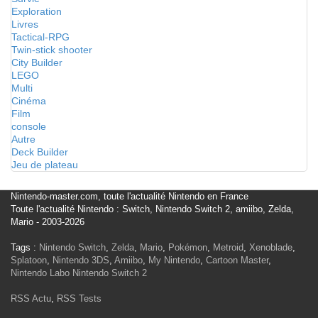
Exploration
Livres
Tactical-RPG
Twin-stick shooter
City Builder
LEGO
Multi
Cinéma
Film
console
Autre
Deck Builder
Jeu de plateau
Nintendo-master.com, toute l'actualité Nintendo en France
Toute l'actualité Nintendo : Switch, Nintendo Switch 2, amiibo, Zelda,
Mario - 2003-2026
Tags :
Nintendo Switch
,
Zelda
,
Mario
,
Pokémon
,
Metroid
,
Xenoblade
,
Splatoon
,
Nintendo 3DS
,
Amiibo
,
My Nintendo
,
Cartoon Master
,
Nintendo Labo
Nintendo Switch 2
RSS Actu
,
RSS Tests