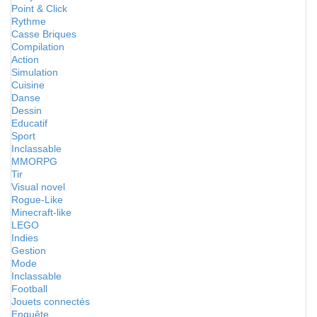
Point & Click
Rythme
Casse Briques
Compilation
Action
Simulation
Cuisine
Danse
Dessin
Educatif
Sport
Inclassable
MMORPG
Tir
Visual novel
Rogue-Like
Minecraft-like
LEGO
Indies
Gestion
Mode
Inclassable
Football
Jouets connectés
Enquête