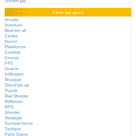
Société
(2)
Filtrer par genre
Arcade
Aventure
Beat'em all
Cartes
Horror
Plateforme
Combat
Course
FPS
Guerre
Infiltration
Musique
Shoot'em up
Puzzle
Rail Shooter
Réflexion
RPG
Shooter
Stratégie
Survival horror
Tactique
Party Game