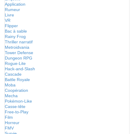
Application
Rumeur
Livre
VR
Flipper
Bac à sable
Rainy Frog
Thriller narratif
Metroidvania
Tower Defense
Dungeon RPG
Rogue-Lite
Hack-and-Slash
Cascade
Battle Royale
Moba
Coopération
Mecha
Pokémon-Like
Casse-tête
Free-to-Play
Film
Horreur
FMV
Survie