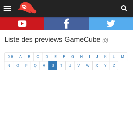
Liste des previews GameCube
(0)
0-9
A
B
C
D
E
F
G
H
I
J
K
L
M
N
O
P
Q
R
S
T
U
V
W
X
Y
Z