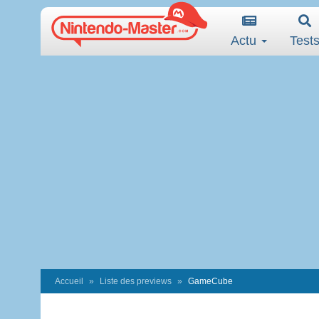
Actu
Test
Accueil
Liste des previews
GameCube