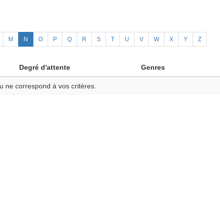
M
N
O
P
Q
R
S
T
U
V
W
X
Y
Z
Degré d'attente
Genres
u ne correspond à vos critères.