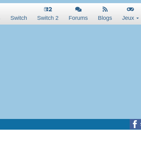
s
Switch
Switch 2
Forums
Blogs
Jeux