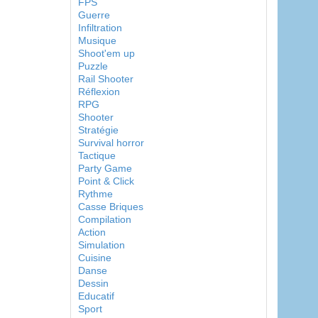
FPS
Guerre
Infiltration
Musique
Shoot'em up
Puzzle
Rail Shooter
Réflexion
RPG
Shooter
Stratégie
Survival horror
Tactique
Party Game
Point & Click
Rythme
Casse Briques
Compilation
Action
Simulation
Cuisine
Danse
Dessin
Educatif
Sport