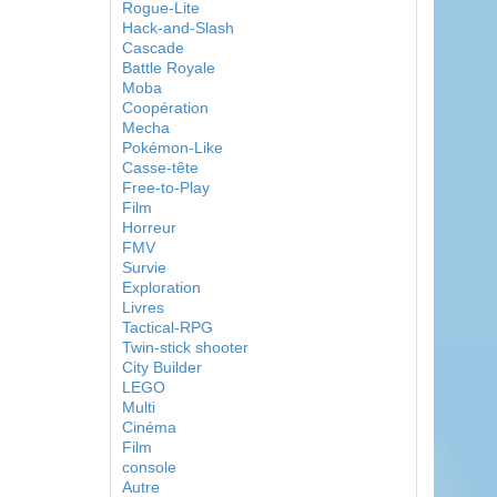
Rogue-Lite
Hack-and-Slash
Cascade
Battle Royale
Moba
Coopération
Mecha
Pokémon-Like
Casse-tête
Free-to-Play
Film
Horreur
FMV
Survie
Exploration
Livres
Tactical-RPG
Twin-stick shooter
City Builder
LEGO
Multi
Cinéma
Film
console
Autre