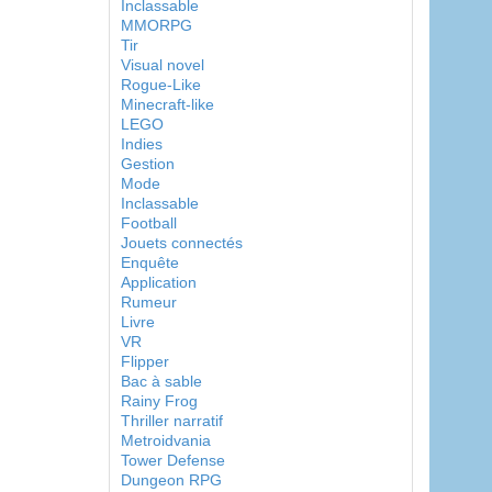
Inclassable
MMORPG
Tir
Visual novel
Rogue-Like
Minecraft-like
LEGO
Indies
Gestion
Mode
Inclassable
Football
Jouets connectés
Enquête
Application
Rumeur
Livre
VR
Flipper
Bac à sable
Rainy Frog
Thriller narratif
Metroidvania
Tower Defense
Dungeon RPG