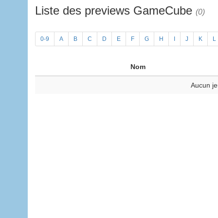
Liste des previews GameCube
(0)
0-9
A
B
C
D
E
F
G
H
I
J
K
L
Nom
Aucun je