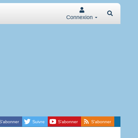
Connexion
S'abonner
Suivre
S'abonner
S'abonner