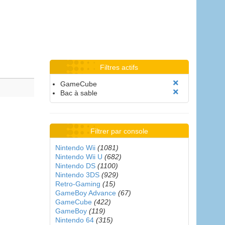
Filtres actifs
GameCube
Bac à sable
Filtrer par console
Nintendo Wii
(1081)
Nintendo Wii U
(682)
Nintendo DS
(1100)
Nintendo 3DS
(929)
Retro-Gaming
(15)
GameBoy Advance
(67)
GameCube
(422)
GameBoy
(119)
Nintendo 64
(315)