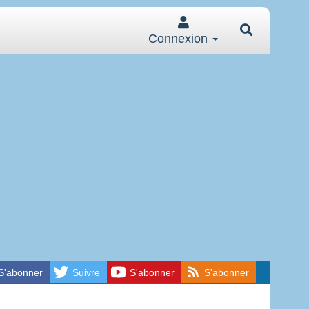
Connexion
S'abonner
Suivre
S'abonner
S'abonner