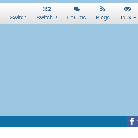
s
Switch
Switch 2
Forums
Blogs
Jeux