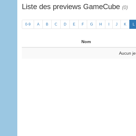
Liste des previews GameCube
(0)
0-9
A
B
C
D
E
F
G
H
I
J
K
L
Nom
Aucun je