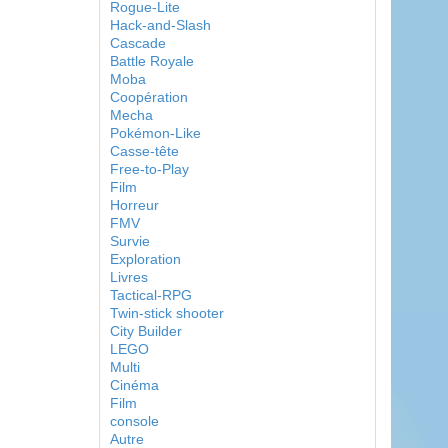
Rogue-Lite
Hack-and-Slash
Cascade
Battle Royale
Moba
Coopération
Mecha
Pokémon-Like
Casse-tête
Free-to-Play
Film
Horreur
FMV
Survie
Exploration
Livres
Tactical-RPG
Twin-stick shooter
City Builder
LEGO
Multi
Cinéma
Film
console
Autre