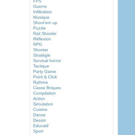
FPS
Guerre
Infiltration
Musique
Shoot'em up
Puzzle
Rail Shooter
Réflexion
RPG
Shooter
Stratégie
Survival horror
Tactique
Party Game
Point & Click
Rythme
Casse Briques
Compilation
Action
Simulation
Cuisine
Danse
Dessin
Educatif
Sport