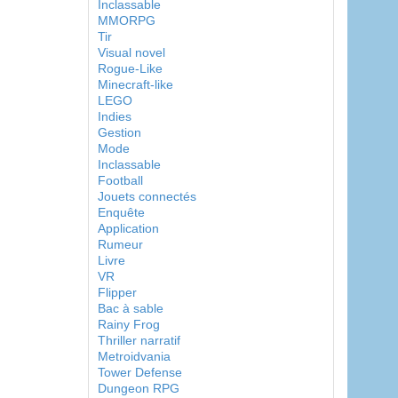
Inclassable
MMORPG
Tir
Visual novel
Rogue-Like
Minecraft-like
LEGO
Indies
Gestion
Mode
Inclassable
Football
Jouets connectés
Enquête
Application
Rumeur
Livre
VR
Flipper
Bac à sable
Rainy Frog
Thriller narratif
Metroidvania
Tower Defense
Dungeon RPG