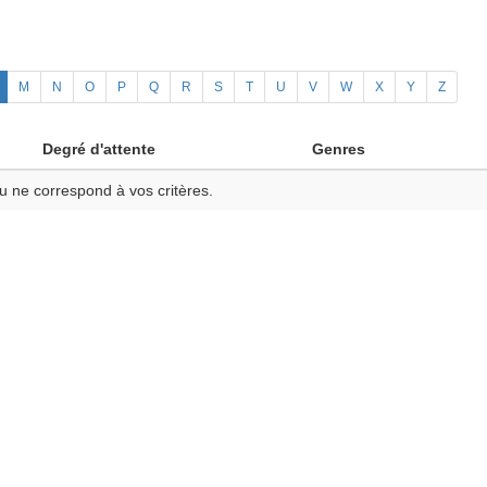
M
N
O
P
Q
R
S
T
U
V
W
X
Y
Z
Degré d'attente
Genres
u ne correspond à vos critères.