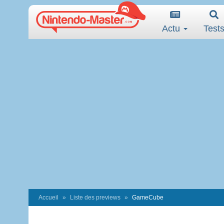
Actu
Test
Accueil
Liste des previews
GameCube