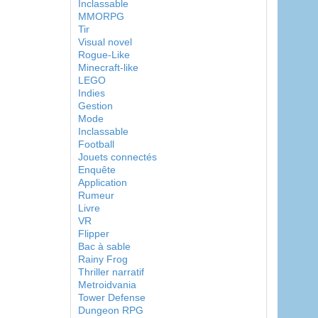
Inclassable
MMORPG
Tir
Visual novel
Rogue-Like
Minecraft-like
LEGO
Indies
Gestion
Mode
Inclassable
Football
Jouets connectés
Enquête
Application
Rumeur
Livre
VR
Flipper
Bac à sable
Rainy Frog
Thriller narratif
Metroidvania
Tower Defense
Dungeon RPG