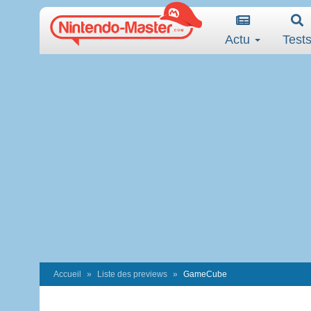
Actu
Test
Accueil
Liste des previews
GameCube