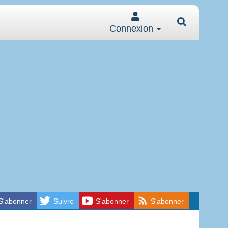
Connexion
S'abonner
Suivre
S'abonner
S'abonner