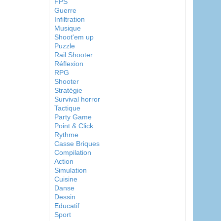
FPS
Guerre
Infiltration
Musique
Shoot'em up
Puzzle
Rail Shooter
Réflexion
RPG
Shooter
Stratégie
Survival horror
Tactique
Party Game
Point & Click
Rythme
Casse Briques
Compilation
Action
Simulation
Cuisine
Danse
Dessin
Educatif
Sport