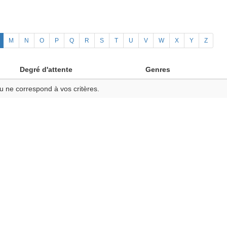
M
N
O
P
Q
R
S
T
U
V
W
X
Y
Z
Degré d'attente
Genres
u ne correspond à vos critères.