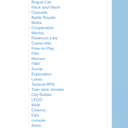
Rogue-Lite
Hack-and-Slash
Cascade
Battle Royale
Moba
Coopération
Mecha
Pokémon-Like
Casse-tête
Free-to-Play
Film
Horreur
FMV
Survie
Exploration
Livres
Tactical-RPG
Twin-stick shooter
City Builder
LEGO
Multi
Cinéma
Film
console
Autre