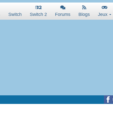
s
Switch
Switch 2
Forums
Blogs
Jeux