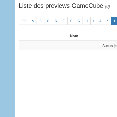
Liste des previews GameCube
(0)
0-9
A
B
C
D
E
F
G
H
I
J
K
L
Nom
Aucun je